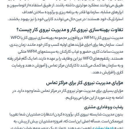
طریق می­‌توانند عملکرد موثرتری داشته باشند. از طریق استفاده از اتوماسیون و
ابزارهای مشابه، سازمان­ها قادر به برنامه­ ریزی و برآورده ساختن اهداف
استراتژیک خود هستند؛ در عین حال می­‌توانند کارایی خود را نیز بهبود بخشند.
تفاوت بهینه‌سازی نیروی کار و مدیریت نیروی کار چیست؟
مدیریت نیروی کار یا WFM در واقع زیر مجموعه بهینه­‌سازی نیروی کار یا WFO
است. سازمان‌­ها برای اجرای فرآیندهای اولیه کسب و کار خود مانند: زمان بندی،
مدیریت ساعات کاری، حضور و غیاب کارکنان به سیستم­های WFM متکی
هستند. پلتفرم‌های WFO نیز این وظایف را بر عهده دارند، اما یک گام فراتر رفته
و به سازمان‌ها کمک می‌کنند تا کارکنان مرکز تماس را آموزش دهند و رضایت
کاری را افزایش دهند.
مزایای مدیریت نیروی کار برای مراکز تماس
مزایای بسیاری برای مدیریت موثر نیروی کار در مرکز تماس شما وجود دارد. در
ادامه به چند مورد از این مزایا می‌پردازیم.
رضایت و وفاداری مشتری
بدون مدیریت شایسته نیروی کار، برآورده کردن انتظارات مشتریان شما تقریبا
غیرممکن است. مسأله اصلی این است که، امروزه مشتریان بیش از پیش، به
تجربه
خدمات مشتری
اهمیت می­دهند. «زمان» یک عنصر مهم رضایت مشتری