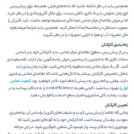
همچنین باید در نظر داشته باشید که داده­‌های قبلی، همیشه برای پیش‌بینی
اوج زمان شلوغی یا پیک کاری، کافی نیست. برای مثال اگر رویدادی را در نظر دارید
که بر میزان تقاضا از مرکز تماس شما تأثیر مستفیم خواهد داشت؛ باید تأثیر آن را
بصورت مستقل در محاسبه اعداد اعمال کنید. همچنین باید شرایط غیرمنتظره،
مثل تغییرات آب و هوا یا خرابی تجهیزات را در نظر بگیرید.
زمان­بندی کارکنان
پس از پیش‌بینی سطوح تقاضای مرکز تماس، باید کارکنان خود را بر اساس
ساعات کاری که به کمترین یا بیشترین میزان پاسخگویی نیاز دارند، تقسیم­‌بندی
کنید. اگر یک مرکز تماس چند منظوره را اداره می‌کنید، فرآیند زمان‌بندی باید
شامل تخصیص کارکنان بیشتر به کانال‌هایی باشد که تقاضای تماس بیشتری
دارند. وقتی برنامه ­ریزی به درستی انجام شود، قادر خواهید بود
کیفیت تماس
اول
را بهبود ببخشید، کارایی هزینه (cost efficiency) را به حداکثر برسانید و در
نهایت، رضایت کلی مشتری و امتیاز سطح خدمات را افزایش دهید.
تعیین کارکنان
زمانی که تقاضا را پیش‌بینی کردید و شیفت‌های کاری را براساس آن برنامه‌ریزی
نمودید، وقت آن رسیده است که کارکنان خود را به گونه‌ای تعیین کنید که
بهره‌وری را به حداکثر برسد و از فرسودگی شغلی جلوگیری شود. در این مرحله،