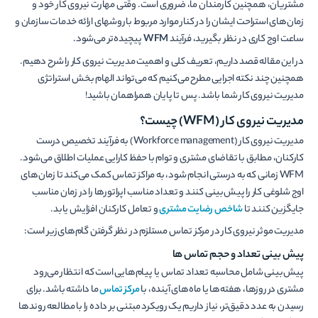
مشتریان، همچنین کارمندان ما، ضروری است. وقتی مهارت نیروی کار خود و
زمان­‌های استراحت ایشان را در کنار موارد مربوط با روش­های ارائه خدمات سازمان و
ساعت اوج کاری در نظر بگیرید، فرآیند
WFM
پیچیده‌تر می‌­شود.
در این مقاله قصد داریم، تعریف کلی و اهمیت مدیریت نیروی کار را شرح دهیم.
همچنین چند نکته اجرایی مطرح می­‌کنیم که می‌­تواند الهام بخش استراتژی
مدیریت نیروی کار شما باشد. پس تا پایان همراهمان باشید!
مدیریت نیروی کار (WFM) چیست؟
مدیریت نیروی کار (Workforce management) به فرآیند تخصیص درست
کارکنان، مطابق با تقاضای مشتری و توام با حفظ کارایی عملیات اطلاق می‌­شود.
WFM زمانی که به درستی انجام شود، به مراکز تماس کمک می‌کند تا زمان‌های
اوج شلوغی کار را پیش‌بینی کنند و تعداد مناسب اپراتورها را در زمان‌ مناسب
جایگزین کنند تا
شاخص رضایت مشتری
و تعامل کارکنان افزایش یابد.
مدیریت موثر نیروی کار در مرکز تماس مستلزم در نظر گرفتن گام­‌های زیر است:
پیش بینی تعداد و حجم تماس ها
پیش‌بینی شامل محاسبه تعداد تماس یا پیام­‌هایی است که انتظار می­‌رود
مشتری در روزها، هفته‌ها یا ماه‌های آینده، با
مرکز تماس
ما داشته باشد. برای
رسیدن به عدد دقیق­‌تر، نیاز داریم یک رویکرد مبتنی بر داده را با مطالعه روندها