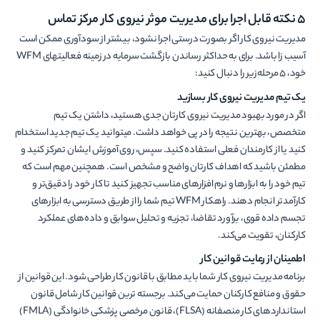
5 نکته قابل اجرا برای مدیریت موثر نیروی کار مرکز تماس
مدیریت نیروی کار اگر بصورت درستی اجرا نشود، بیشتر از سودآوری ممکن است
آسیب زا باشد. برای به حداکثر رساندن بازگشت سرمایه در زمینه فعالیت­های WFM
خود، 5 مرحله زیر را دنبال کنید:
یک تیم مدیریت نیروی کار بسازید
اگر در مورد بهبود مدیریت نیروی کارتان جدی هستید، داشتن یک تیم
متخصص، بهترین نتیجه را در پی خواهد داشت. می­توانید یک تیم جدید استخدام
کنید یا از کارمندان فعلی استفاده کنید. سپس، روی آموزش ایشان تمرکز کنید و
مطمئن باشید که اهداف کارتان واضح و مشخص است. همچنین مهم است که
تیم خود را به ابزارها و نرم ­افزارهای مناسب تجهیز کنید تا کار خود را دقیق­‌تر و
کارآمدتر انجام دهند. راهکار WFM تیم شما را از طریق دسترسی به ابزارهای
تجسم داده قوی، برآورد تقاضا، تجزیه و تحلیل سوابق و داده­‌های عملکرد
کارکنان، تقویت می­‌کند.
اطمینان از رعایت قوانین کار
برنامه مدیریت نیروی کار شما باید مطابق با قانون کار طراحی شود. این قوانین از
حقوق و منافع کارکنان حمایت می­‌کند. برجسته ترین قوانین کار شامل قانون
استانداردهای کار منصفانه (FLSA)، قانون مرخصی پزشکی خانوادگی (FMLA)