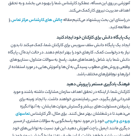
آموزشی بر روی این مسأله، عملکرد کارشناس شما را بهبود می بخشد و به تحقق
اهداف مدیریت نیروی کار کمک می­‌کند.
در راستای این بحث پیشنهاد می‌کنیم مقاله
چالش های کارشناس مرکز تماس
را
مطالعه کنید.
یک پایگاه دانش برای کارکنان خود ایجاد کنید
ایجاد یک پایگاه دانش سلف سرویس برای کارکنان شما، کمک می­کند تا بدون
نیاز به درخواست کمک، کارهای خود را بهتر انجام دهند. در حالت ایده‌آل، پایگاه
دانش شما باید شامل راهنماهای مفید، پاسخ به سوالات متداول، سناریوهای
واقعی و روش‌های مطلوب رسیدگی به آن‌ها و آموزش‌هایی در مورد استفاده از
ابزارها و نرم‌افزارهای مختلف باشد.
فرهنگ یادگیری مستمر را پرورش دهید
کارکنان شما، از اینکه در تحقق اهداف سازمان مشارکت داشته باشند و مورد
قدردانی قرار بگیرند، حس رضایتمندی خواهند داشت. با ایجاد زمینه برای
پذیرفتن مسئولیت‌های بیشتر و گسترش مهارت‌هایشان، به آن­ها انگیزه
می‌دهید تا در شغلشان بهتر عمل کنند. برای مثال، اگر کارشناس
تماس­های
ورودی و خروجی
خود را در مورد نحوه پاسخگویی به سؤالات مشتری، از مسیر
دیگری مانند: ایمیل یا چت آموزش دهید، این فرد نسبت به توانایی­‌های خود