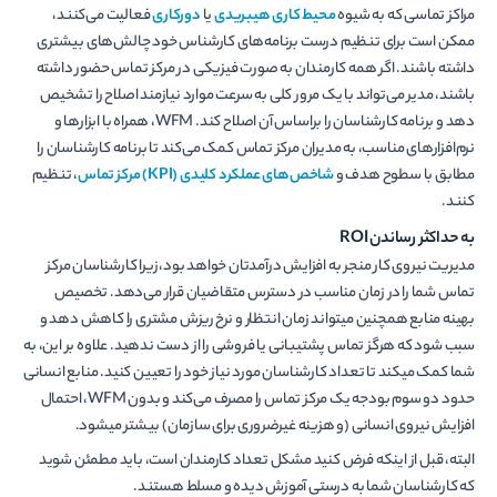
مراکز تماسی که به شیوه
محیط‌ کاری هیبریدی
یا
دورکاری
فعالیت می­‌کنند،
ممکن است برای تنظیم درست برنامه‌های کارشناس خود چالش‌­های بیشتری
داشته باشند. اگر همه کارمندان به صورت فیزیکی در مرکز تماس حضور داشته
باشند، مدیر می­‌تواند با یک مرور کلی به سرعت موارد نیازمند اصلاح را تشخیص
دهد و برنامه کارشناسان را براساس آن اصلاح کند. WFM، همراه با ابزارها و
نرم‌افزارهای مناسب، به مدیران مرکز تماس کمک می‌کند تا برنامه‌ کارشناسان را
مطابق با سطوح هدف و
شاخص‌های عملکرد کلیدی (
KPI
) مرکز تماس
، تنظیم
کنند.
به حداکثر رساندن ROI
مدیریت نیروی کار منجر به افزایش درآمدتان خواهد بود، زیرا کارشناسان مرکز
تماس شما را در زمان مناسب در دسترس متقاضیان قرار می­‌دهد. تخصیص
بهینه منابع همچنین می­تواند زمان انتظار و نرخ ریزش مشتری را کاهش دهد و
سبب شود که هرگز تماس پشتیبانی یا فروشی را از دست ندهید. علاوه بر این، به
شما کمک می­کند تا تعداد کارشناسان مورد نیاز خود را تعیین کنید. منابع انسانی
حدود دو سوم بودجه یک مرکز تماس را مصرف می­‌کند و بدون WFM، احتمال
افزایش نیروی انسانی (و هزینه غیرضروری برای سازمان) بیشتر می­شود.
البته، قبل از اینکه فرض کنید مشکل تعداد کارمندان است، باید مطمئن شوید
که کارشناسان شما به درستی آموزش دیده و مسلط هستند.