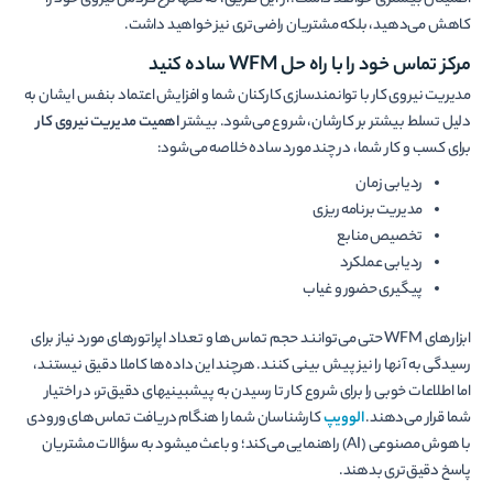
اطمینان بیشتری خواهد داشت. از این طریق، نه تنها نرخ گردش نیروی خود را
کاهش می­‌دهید، بلکه مشتریان راضی­‌تری نیز خواهید داشت.
مرکز تماس خود را با راه حل WFM ساده کنید
مدیریت نیروی کار با توانمندسازی کارکنان شما و افزایش اعتماد بنفس ایشان به
دلیل تسلط بیشتر بر کارشان، شروع می­‌شود. بیشتر
اهمیت مدیریت نیروی کار
برای کسب و کار شما، در چند مورد ساده خلاصه می­‌شود:
ردیابی زمان
مدیریت برنامه ریزی
تخصیص منابع
ردیابی عملکرد
پیگیری حضور و غیاب
ابزارهای WFM حتی می­‌توانند حجم تماس­‌ها و تعداد اپراتورهای مورد نیاز برای
رسیدگی به آن­ها را نیز پیش ­بینی کنند. هرچند این داده­‌ها کاملا دقیق نیستند،
اما اطلاعات خوبی را برای شروع کار تا رسیدن به پیش­بینی­های دقیق­‌تر، در اختیار
شما قرار می‌­دهند.
الوویپ
کارشناسان شما را هنگام دریافت تماس‌های ورودی
با هوش مصنوعی (AI) راهنمایی می­‌کند؛ و باعث می­شود به سؤالات مشتریان
پاسخ دقیق‌تری بدهند.