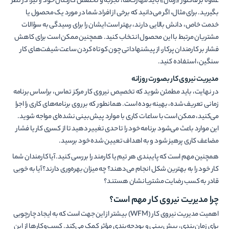
علاوه بر فاکتور «زمان» باید مهارت‌ها، تجربه و تخصص کارکنان خود را نیز، در نظر
بگیرید. برای مثال، اگر می‌دانید که برخی از افراد شما در مورد یک محصول یا
خدمت خاص، دانش بالایی دارند، بهتر است ایشان را برای رسیدگی به سؤالات
مشتریان مرتبط با این محصول انتخاب کنید. همچنین ممکن است برای کاهش
فشار بر کارمندان پرکار، از پیشنهاداتی چون کوتاه کردن ساعت شیف­ت‌های کار
سنگین، استفاده کنید.
مدیریت نیروی کار بصورت روزانه
در نهایت، باید مطمئن شوید که تخصیص نیروی کار مرکز تماس، براساس برنامه
زمانی تعریف شده، بهینه بوده است. همانطور که بر روی برنامه‌های کاری را اجرا
می­‌کنید، ممکن است با ساعات کاری با موارد پیش‌­بینی نشده‌­ای مواجه شوید.
این موارد باعث می­‌شود برنامه خود را تا حدی تغییر دهید تا از کسری کار یا فشار
مضاعف کاری پرهیز شود و به اهداف تعیین شده خود برسید.
همچنین مهم است که پایبندی هر تیم یا کارمند را بررسی کنید. آیا کارمندان شما
کار خود را به بهترین شکل انجام می­‌دهند؟ چه میزان بهره‌­وری دارند؟ آیا به خوبی
قادر به کسب رضایت مشتریانشان هستند؟
چرا مدیریت نیروی کار مهم است؟
اهمیت مدیریت نیروی کار (WFM) بیشتر از این جهت است که به ایجاد چارچوبی
برای زمان‌بندی، پیش‌بینی و بودجه‌بندی مؤثر کمک می‌کند. کسب‌وکارها از این