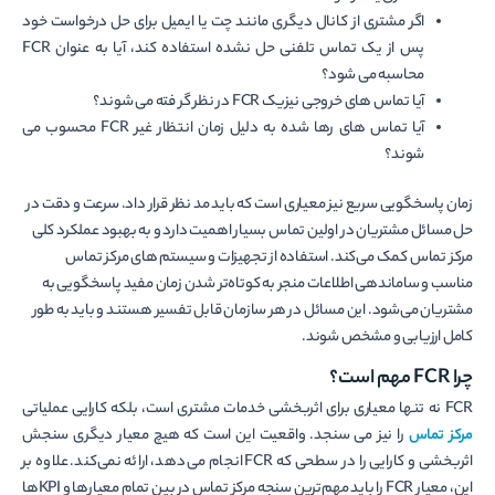
اگر مشتری از کانال دیگری مانند چت یا ایمیل برای حل درخواست خود
پس از یک تماس تلفنی حل نشده استفاده کند، آیا به عنوان FCR
محاسبه می شود؟
آیا تماس های خروجی نیزیک FCR در نظر گر فته می شوند؟
آیا تماس های رها شده به دلیل زمان انتظار غیر FCR محسوب می
شوند؟
زمان پاسخگویی سریع نیز معیاری است که باید مد نظر قرار داد. سرعت و دقت در
حل مسائل مشتریان در اولین تماس بسیار اهمیت دارد و به بهبود عملکرد کلی
مرکز تماس کمک می‌­کند. استفاده از تجهیزات و سیستم­ های مرکز تماس
مناسب و ساماندهی اطلاعات منجر به کوتاه‌تر شدن زمان مفید پاسخگویی به
مشتریان می­‌شود. این مسائل در هر سازمان قابل تفسیر هستند و باید به طور
کامل ارزیابی و مشخص شوند.
چرا
FCR
مهم است؟
FCR نه تنها معیاری برای اثربخشی خدمات مشتری است، بلکه کارایی عملیاتی
مرکز تماس
را نیز می سنجد. واقعیت این است که هیچ معیار دیگری سنجش
اثربخشی و کارایی را در سطحی که FCR انجام می دهد، ارائه نمی‌کند. علاوه بر
این، معیار FCR را باید مهم‌ترین سنجه مرکز تماس در بین تمام معیارها و KPIها