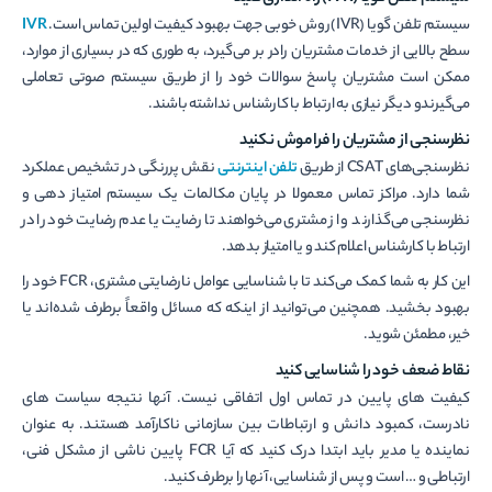
سیستم تلفن گویا (IVR) روش خوبی جهت بهبود کیفیت اولین تماس است.
IVR
سطح بالایی از خدمات مشتریان رادر بر می‌گیرد، به طوری که در بسیاری از موارد،
ممکن است مشتریان پاسخ سوالات خود را از طریق سیستم صوتی تعاملی
می‌گیرندو دیگر نیازی به ارتباط با کارشناس نداشته باشند.
نظرسنجی از مشتریان را فراموش نکنید
نظرسنجی‌های CSAT از طریق
تلفن اینترنتی
نقش پررنگی در تشخیص عملکرد
شما دارد. مراکز تماس معمولا در پایان مکالمات یک سیستم امتیاز دهی و
نظرسنجی می‌گذارند و از مشتری می‌خواهند تا رضایت یا عدم رضایت خود را در
ارتباط با کارشناس اعلام کند و یا امتیاز بدهد.
این کار به شما کمک می‌کند تا با شناسایی عوامل نارضایتی مشتری، FCR خود را
بهبود بخشید. همچنین می‌توانید از اینکه که مسائل واقعاً برطرف شده‌اند یا
خیر، مطمئن شوید.
نقاط ضعف خود را شناسایی کنید
کیفیت های پایین در تماس اول اتفاقی نیست. آنها نتیجه سیاست های
نادرست، کمبود دانش و ارتباطات بین سازمانی ناکارآمد هستند. به عنوان
نماینده یا مدیر باید ابتدا درک کنید که آیا FCR پایین ناشی از مشکل فنی،
ارتباطی و … است و پس از شناسایی، آنها را برطرف کنید.