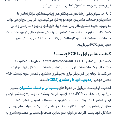
ترین معیارهای صنعت مرکز تماس محسوب می شود.
FCR به عنوان یکی از شاخص‌های کلان در ارزیابی عملکرد مراکز تماس با
مشتریان و خدمات مشتریان مورد توجه قرار می‌گیرد، زیرا افزایش نرخ آن می‌تواند
به بهبود تجربه مشتری، افزایش اعتماد وفاداری آنها و بهبود سازمانی و مالی
کمک کند. به طور خلاصه، کیفیت تماس اول نقش بسیار حیاتی در بهبود کیفیت
خدمات و موفقیت کسب و کارها ایفا می‌کند. بیاید تا نگاهی به مفهوم و
معیارهای FCR بپردازیم.
کیفیت تماس اول یا FCR چیست؟
کیفیت اولین تماس یا FCR یا
First Call Resolution
معیاری است که واحد
پشتیبانی و خدمات مشتریان در اولین تماس با مشتری مشکل آنها را برطرف
می‌کند. با انجام این کار دیگر نیازی به پیگیری مشتری با تماس دوم نیست. FCR
بخش مهمی از
مدیریت ارتباط با مشتری (CRM)
است.
اهمیت کیفیت تماس اول در محیط‌های
پشتیبانی و خدمات مشتریان
، بسیار
بزرگ و برجسته است. FCR به معنای توانایی حل مشکلات و نیازهای مشتریان در
اولین تماس است. وقتی که یک مشتری با یک مسئله یا سوال به شرکت یا
سازمانی تماس می‌گیرد، انتظار دارد که در اولین تماس خود به راهنمایی و حل
مشکل خود برسد. اگر تماس اولیه نتواند این هدف را دستیابی دهد و مشتری به