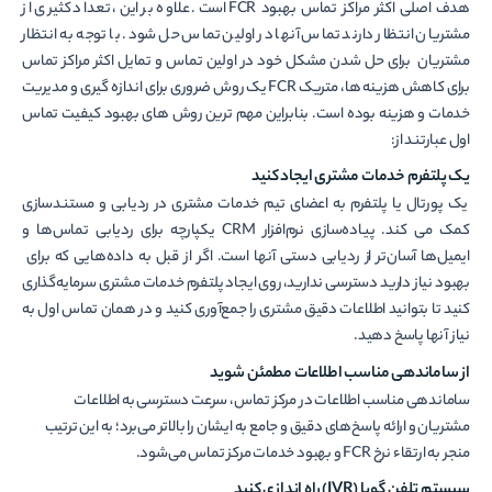
هدف اصلی اکثر مراکز تماس بهبود FCR است. علاوه بر این، تعداد کثیری از
مشتریان انتظار دارند تماس آنها در اولین تماس حل شود. با توجه به انتظار
مشتریان برای حل شدن مشکل خود در اولین تماس و تمایل اکثر مراکز تماس
برای کاهش هزینه ها، متریک FCR یک روش ضروری برای اندازه گیری و مدیریت
خدمات و هزینه بوده است. بنابراین مهم ترین روش های بهبود کیفیت تماس
اول عبارتند از:
یک پلتفرم خدمات مشتری ایجاد کنید
یک پورتال یا پلتفرم به اعضای تیم خدمات مشتری در ردیابی و مستندسازی
کمک می کند. پیاده‌سازی نرم‌افزار CRM یکپارچه برای ردیابی تماس‌ها و
ایمیل‌ها آسان‌تر از ردیابی دستی آنها است. اگر از قبل به داده‌هایی که برای
بهبود نیاز دارید دسترسی ندارید، روی ایجاد پلتفرم خدمات مشتری سرمایه‌گذاری
کنید تا بتوانید اطلاعات دقیق مشتری را جمع‌آوری کنید و در همان تماس اول به
نیاز آنها پاسخ دهید.
از ساماندهی مناسب اطلاعات مطمئن شوید
ساماندهی مناسب اطلاعات در مرکز تماس، سرعت دسترسی به اطلاعات
مشتریان و ارائه پاسخ‌های دقیق و جامع به ایشان را بالاتر می‌­برد؛ به این ترتیب
منجر به ارتقاء نرخ FCR و بهبود خدمات مرکز تماس می‌­شود.
سیستم تلفن گویا (
IVR
) راه اندازی کنید