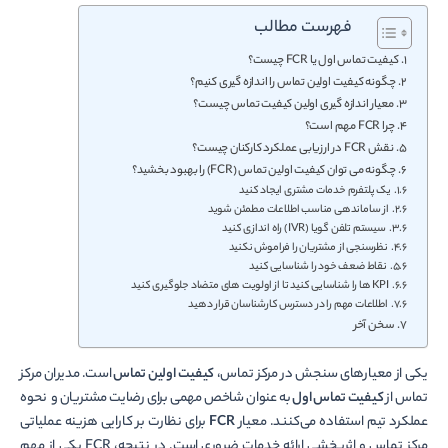
فهرست مطالب
کیفیت تماس اول یا FCR چیست؟
چگونه کیفیت اولین تماس را اندازه گیری کنیم؟
معیار اندازه گیری اولین کیفیت تماس چیست؟
چرا FCR مهم است؟
نقش FCR در ارزیابی عملکرد کارکنان چیست؟
چگونه می توان کیفیت اولین تماس (FCR) را بهبود بخشید؟
یک پلتفرم خدمات مشتری ایجاد کنید
از ساماندهی مناسب اطلاعات مطمئن شوید
سیستم تلفن گویا (IVR) راه اندازی کنید
نظرسنجی از مشتریان را فراموش نکنید
نقاط ضعف خود را شناسایی کنید
KPI ها را شناسایی کنید تا از اولویت های متضاد جلوگیری کنید
اطلاعات مهم را در دسترس کارشناسان قرار دهید
سخن آخر
یکی از معیارهای سنجش در مرکز تماس،
کیفیت اولین تماس
است. مدیران مرکز
تماس از
کیفیت تماس اول
به عنوان شاخص مهمی برای رضایت مشتریان و نحوه
عملکرد تیم استفاده می‌کنند. معیار
FCR
برای نظارت بر کارایی هزینه عملیاتی
مرکز تماس و اثربخشی ارائه خدمات ضروری است. در نتیجه، FCR یکی از مهم