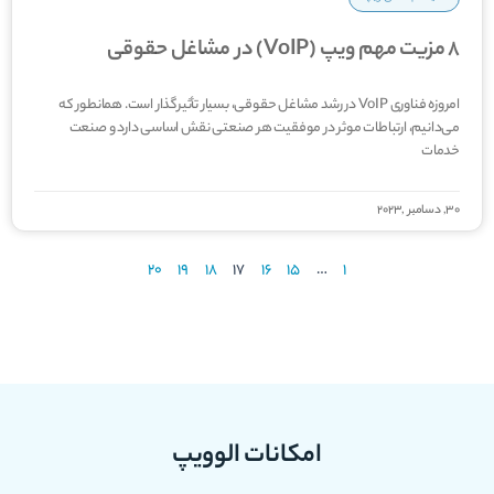
8 مزیت مهم ویپ (VoIP) در مشاغل حقوقی
امروزه فناوری VoIP در رشد مشاغل حقوقی، بسیار تأثیرگذار است. همان­طور که
می‌­دانیم، ارتباطات موثر در موفقیت هر صنعتی نقش اساسی دارد و صنعت
خدمات
30, دسامبر ,2023
20
19
18
17
16
15
…
1
امکانات الوویپ