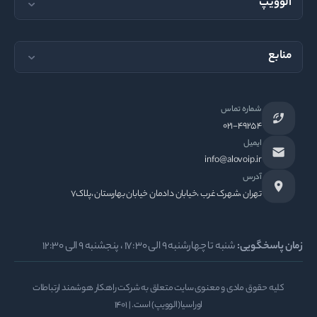
الوویپ
مجله الوویپ
منابع
تماس با ما
سیستم تلفنی اداری
ثبت درخواست پشتیبانی
شماره تماس
راهکار مرکز تماس
سوالات متداول
۰۲۱-۴۹۲۵۴
ایمیل
باشگاه مشتریان
info@alovoip.ir
آدرس
اطلاع رسانی انبوه
تهران ،شهرک غرب ،خیابان دادمان خیابان بهارستان ،پلاک۷
خط تلفن اینترنتی
مرکز آموزش الوویپ
زمان پاسخگویی:
شنبه تا چهارشنبه ۹ الی ۱۷:۳۰ ، پنجشنبه ۹ الی ۱۲:۳۰
کلیه حقوق مادی و معنوی سایت متعلق به شرکت راهکار هوشمند ارتباطات
اوراسیا(الوویپ) است. | ۱۴۰۱