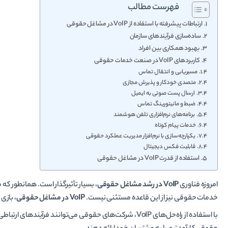
فهرست مطالب
ارتباطات پیشرفته با استفاده از VoIP در مشاغل حقوقی
ساده­‌سازی فرآیندهای سازمان
بهبود همکاری بین افراد
کاربردهای VoIP در صنعت خدمات حقوقی
مسیریابی و انتقال تماس
متصدی خودکار و پذیرش مجازی
ارسال پست صوتی به ایمیل
ضبط و مانیتورینگ تماس
برنامه­‌های نرم‌­افزاری تلفن هوشمند
خدمات پیام کوتاه
یکپارچه‌سازی با نرم‌افزار مدیریت عملکرد حقوقی
قابلیت فکس دیجیتال
استفاده از قدرت VoIP در مشاغل حقوقی
امروزه فناوری
VoIP
در رشد مشاغل حقوقی
، بسیار تأثیرگذار است. همان­طور ک
خدمات حقوقی نیز از این قاعده مستثنی نیست.
VoIP در مشاغل حقوقی
، بازی
با استفاده از راه‌­حل‌­های VoIP، شرکت­‌های حقوقی می­‌توانن