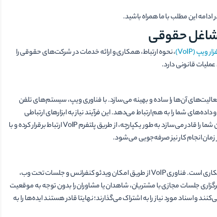
در ادامه این مطلب با ما همراه باشید.
ار ویپ (VoIP)
، نحوه ارتباط، همکاری و ارائه خدمات در شرکت­‌های حقوقی را
عملیات قانونی دارد.
لیت­‌های آن­‌ها را ساده و بهینه می­‌سازد. با فناوری ویپ، سیستم‌های تلفن
اده‌های شما را به هم ارتباط می­‌دهد. این فرآیند نیاز به ابزارهای ارتباطی
متعدد و پیچیدگی‌­های عملیاتی را از بین می‌برد و با ساده‌­سازی گردش کار کارکنان شما را قادر می­‌سازد به طور یکپارچه، از طریق پلتفرم VoIP ارتباط برقرار کرده و با
زمان انجام کار نیز صرفه­‌جویی می‌­شود.
یکی دیگر از مزایای مهم ارتباطات پیشرفته در بخش خدمات حقوقی، بهبود همکاری است. فناوری VoIP از طریق امکان ویدئو کنفرانس و جلسات تحت وب،
گی برگزاری جلسات مجازی با مشتریان، شاهدان یا مشاوران را بدون توجه به موقعیت
د و اسناد مورد نیاز را به اشتراک می‌­گذارند؛ نهایتا قادر هستند ایده‌­ها را به