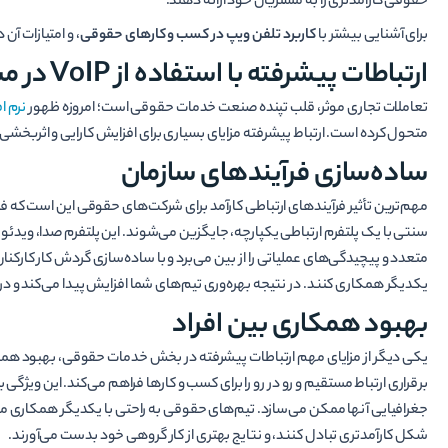
حقوقی کارآمدتری را به مشتریان خود ارائه دهند.
برای آشنایی بیشتر با
کاربرد تلفن ویپ در کسب و کارهای حقوقی
، و امتیازات آن 
ارتباطات پیشرفته با استفاده از VoIP در مشاغل حقوقی
تعاملات تجاری موثر، قلب تپنده صنعت خدمات حقوقی است؛ امروزه ظهور
نرم افز
متحول کرده است. ارتباط پیشرفته مزایای بسیاری برای افزایش کارایی و اثربخشی 
ساده­‌سازی فرآیندهای سازمان
مهم‌ترین تأثیر فرآیندهای ارتباطی کارآمد برای شرکت­‌های حقوقی این است که فعا
سنتی با یک پلتفرم ارتباطی یکپارچه، جایگزین می­‌شوند. این پلتفرم صدا، ویدئو و د
یکدیگر همکاری کنند. در نتیجه بهره‌­وری تیم­‌های شما افزایش پیدا می­‌کند و در 
بهبود همکاری بین افراد
برقراری ارتباط مستقیم و رو در رو را برای کسب و کارها فراهم می­‌کند. این ویژ
جغرافیایی آن­ها ممکن می­‌سازد. تیم‌­های حقوقی به راحتی با یکدیگر همکاری می‌­کنن
شکل کارآمدتری تبادل کنند، و نتایج بهتری از کار گروهی خود بدست می­‌آورند.