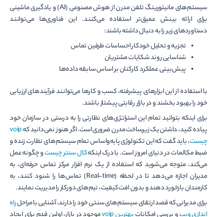
سیستم‌های مانیتورینگ تلفن مدرن از هوش مصنوعی (AI) و یادگیری ماشینی
برای ارائه بینش عمیق‌تر استفاده می‌کنند. این فناوری‌ها می‌توانند
دستاوردهای زیر را به دنبال داشته باشند:
تجزیه و تحلیل خودکار احساسات طرفین تماس
شناسایی روند شکایات مشتریان
پیش‌بینی عملکرد کارکنان بر اساس سابقه داده‌ها
با استفاده از این ابزارهای پیشرفته، کسب و کارها می‌توانند فرآیندهای ارزیابی
خود را بهبود بخشند و در بازار رقابتی پیشتاز باشند.
برای اینکه بتوانید تمام این استراتژی‌های نظارتی را به درستی در سازمان خود
پیاده کنید، داشتن یک زیرساخت مدرن ضروری است. اگر هنوز نمی‌دانید که
voip
چیست
، باید گفت که این تکنولوژی پایه‌و‌اساس تمام سیستم‌های نظارت زنده و
ضبط مکالمات در دنیای امروز است. با درک اینکه
کال سنتر چیست
و چگونه عمل
می‌کند، متوجه می‌شوید که استفاده از یک نرم افزار مرکز تماس حرفه‌ای، به
مدیران اجازه می‌دهد تا در لحظه (Real-time) تماس‌ها را شنود کنند، به
کارمندان بازخورد دهند و بدون افت کیفیت، تیم‌های دورکار را مدیریت نمایند.
برای مدیرانی که قصد ارتقای سیستم‌های سنتی خود را دارند، آشنایی با مراحل
راه
اندازی ویپ
و بررسی امکانات
بهترین voip
موجود در بازار، اولین قدم برای ایجاد