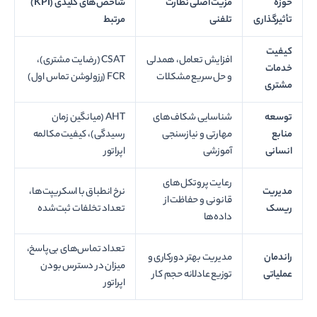
حوزه
مزیت اصلی نظارت
شاخص‌های کلیدی
(KPI)
تأثیرگذاری
تلفنی
مرتبط
کیفیت
افزایش تعامل، همدلی
CSAT (رضایت مشتری)،
خدمات
و حل سریع مشکلات
FCR (رزولوشن تماس اول)
مشتری
توسعه
شناسایی شکاف‌های
AHT (میانگین زمان
منابع
مهارتی و نیازسنجی
رسیدگی)، کیفیت مکالمه
انسانی
آموزشی
اپراتور
رعایت پروتکل‌های
مدیریت
نرخ انطباق با اسکریپت‌ها،
قانونی و حفاظت از
ریسک
تعداد تخلفات ثبت‌شده
داده‌ها
تعداد تماس‌های بی‌پاسخ،
راندمان
مدیریت بهتر دورکاری و
میزان در دسترس بودن
عملیاتی
توزیع عادلانه حجم کار
اپراتور