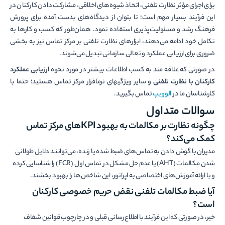
برای اجرای مؤثر نظارت تلفنی، اتخاذ شیوه‌های اخلاقی، مشارکت دادن کارکنان در
این فرآیند بسیار مهم است؛ تا بتوان از دیدگاه‌های بدست آمده برای پرورش
فرهنگ رشد و مسئولیت‌پذیری استفاده نمود. همان‌طور که کسب و کارها به
تکامل خود ادامه می‌دهند، ابزارهای نظارت تلفنی بر مرکز تماس نیز به بخشی
ضروری برای ارزیابی عملکرد و تعالی سازمانی تبدیل می‌شوند.
در صورتی که علاقه­ مند به کسب اطلاعات بیشتر در مورد نحوه
ارزیابی عملکرد
کارکنان با نظارت تلفنی
و سایر ویژگی­های نرم­افزار مرکز تماس هستید؛ حتما با
کارشناسان ما در
الوویپ
تماس بگیرید.
سوالات متداول
چگونه نظارت بر مکالمات به بهبود
KPI
های مرکز تماس
کمک می‌کند؟
مدیران با گوش دادن به تماس‌های ضبط شده یا زنده، می‌توانند دلایل طولانی
شدن مکالمات (AHT) یا عدم حل مشکل در تماس اول (FCR) را شناسایی کرده
و با ارائه آموزش‌های اختصاصی به اپراتور، این شاخص‌ها را بهبود بخشند.
آیا ضبط مکالمات تلفنی نقض حریم خصوصی کارکنان
است؟
خیر، در صورتی که این فرآیند با اطلاع‌رسانی قبلی و در چارچوب قوانین شفاف