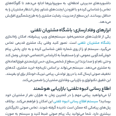
داشبوردهای مدیریتی لحظه‌ای، به سوپروایزرها اجازه می‌دهد تا گلوگاه‌های
تماس را شناسایی کرده و با افزودن ایجنت‌های شناور، زمان انتظار مشتریان را به
حداقل برسانند. این سطح از مدیریت، رضایت مشتری را به طرز چشمگیری افزایش
می‌دهد.
ابزارهای وفادارسازی: باشگاه مشتریان تلفنی
یکی از قابلیت‌های منحصر‌به‌فرد سیستم‌های ویپ پیشرفته، امکان راه‌اندازی
باشگاه مشتریان تلفنی
است. تصور کنید وقتی یک مشتری قدیمی تماس
می‌گیرد، سیستم او را از روی شماره تلفن شناسایی کرده و به جای پخش پیام
خوش‌آمدگویی عمومی، او را مستقیماً به کارشناس اختصاصی خودش وصل کند
و حتی نام او را صدا بزند! این سطح از شخصی‌سازی، حس ارزشمندی فوق‌العاده‌ای
به مشتری می‌دهد. سیستم می‌تواند بر اساس تاریخچه خرید مشتری، کدهای
تخفیف صوتی ارسال کند یا در روز تولدش، پیامی تبریک خودکار برای او بفرستد.
این تلفیق تکنولوژی و بازاریابی، وفاداری مشتریان را تضمین می‌کند.
اطلاع رسانی انبوه تلفنی؛ بازاریابی هوشمند
آیا می‌خواهید پیامی مهم را در کمترین زمان به هزاران نفر از مشتریان خود
برسانید؟
سیستم اطلاع رسانی انبوه تلفنی
این امکان را فراهم می‌کند. برخلاف
پنل‌های پیامکی که ممکن است نادیده گرفته شوند، تماس صوتی تاثیرگذاری
بیشتری دارد. شما می‌توانید یک پیام صوتی ضبط کنید و سیستم به صورت