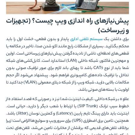
پیش‌نیازهای راه اندازی ویپ چیست؟ (تجهیزات
و زیرساخت)
برای داشتن یک
سیستم تلفنی اداری
پایدار و بدون قطعی، خشت اول را باید
محکم بگذارید. بسیاری از مشکلات رایج مانند اکو شدن صدا، تاخیر در مکالمه یا
قطعی‌های لحظه‌ای، ناشی از نادیده گرفتن پیش‌نیازهای زیرساختی است. اولین
و مهم‌ترین فاکتور، شبکه داخلی (LAN) استاندارد است. کابل‌کشی‌های شبکه
شما باید از نوع CAT6 باشد تا پهنای باند لازم برای عبور ترافیک صوتی بدون
تداخل با ترافیک داده‌های کامپیوتری فراهم شود. پیشنهاد می‌شود اگر حجم
مکالمات بالایی دارید، شبکه ویپ را از شبکه دیتای معمولی (VLAN) جدا کنید تا
اولویت با بسته‌های صوتی باشد.
علاوه بر شبکه داخلی، کیفیت اینترنت شما نیز در صورتی که قصد استفاده از
خطوط سیپ ترانک (SIP Trunk) یا ارتباط با شعب دیگر را دارید، حیاتی است.
اینترنت باید دارای پینگ تایم پایین (Latency) و کمترین نوسان (Jitter) باشد.
همچنین، تامین برق اضطراری (UPS) برای سرور ویپ و سوئیچ‌ها الزامی است؛ زیرا
برخلاف تلفن‌های قدیمی که برقشان از مخابرات تامین می‌شد، تلفن‌های تحت