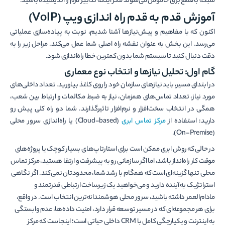
شبکه با قطع برق خاموش می‌شوند مگر اینکه تدابیر لازم را اندیشیده باشید.
آموزش قدم به قدم راه اندازی ویپ (VoIP)
اکنون که با مفاهیم و پیش‌نیازها آشنا شدیم، نوبت به پیاده‌سازی عملیاتی
می‌رسد. این بخش به عنوان نقشه راه اصلی شما عمل می‌کند. مراحل زیر را به
دقت دنبال کنید تا سیستم شما بدون کمترین خطا راه‌اندازی شود.
گام اول: تحلیل نیازها و انتخاب نوع معماری
در ابتدای مسیر، باید نیازهای سازمان خود را روی کاغذ بیاورید. تعداد داخلی‌های
مورد نیاز، تعداد تماس‌های همزمان، نیاز به ضبط مکالمات و ارتباط بین شعب،
همگی در انتخاب سخت‌افزار و نرم‌افزار تاثیرگذارند. شما دو راه کلی پیش رو
دارید: استفاده از
مرکز تماس ابری
(Cloud-based) یا راه‌اندازی سرور محلی
(On-Premise).
در حالی که روش ابری ممکن است برای استارتاپ‌های بسیار کوچک یا پروژه‌های
موقت کار راه‌انداز باشد، اما اگر سازمانی رو به پیشرفت و ارتقا هستید، مرکز تماس
محلی تنها گزینه‌ای است که همگام با رشد شما، محدودتان نمی‌کند. اگر نگاهی
استراتژیک به آینده دارید و می‌خواهید یک زیرساخت ارتباطی قدرتمند و
مادام‌العمر داشته باشید، سرور محلی هوشمندانه‌ترین انتخاب است. در واقع،
برای هر مجموعه‌ای که در مسیر توسعه قرار دارد، امنیت داده‌ها، عدم وابستگی
به اینترنت و یکپارچگی کامل با CRM داخلی حیاتی است؛ اینجاست که مرکز