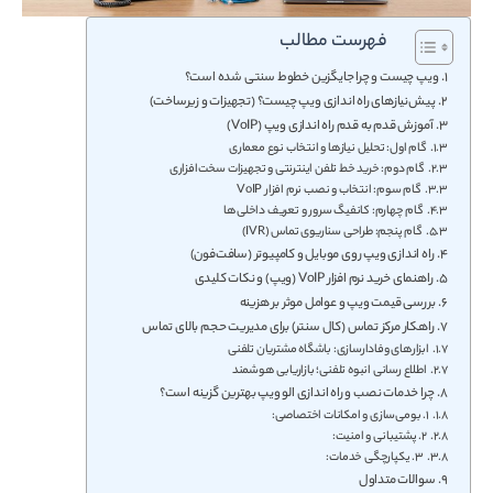
فهرست مطالب
ویپ چیست و چرا جایگزین خطوط سنتی شده است؟
پیش‌نیازهای راه اندازی ویپ چیست؟ (تجهیزات و زیرساخت)
آموزش قدم به قدم راه اندازی ویپ (VoIP)
گام اول: تحلیل نیازها و انتخاب نوع معماری
گام دوم: خرید خط تلفن اینترنتی و تجهیزات سخت‌افزاری
گام سوم: انتخاب و نصب نرم افزار VoIP
گام چهارم: کانفیگ سرور و تعریف داخلی‌ها
گام پنجم: طراحی سناریوی تماس (IVR)
راه اندازی ویپ روی موبایل و کامپیوتر (سافت‌فون)
راهنمای خرید نرم افزار VoIP (ویپ) و نکات کلیدی
بررسی قیمت ویپ و عوامل موثر بر هزینه
راهکار مرکز تماس (کال سنتر) برای مدیریت حجم بالای تماس
ابزارهای وفادارسازی: باشگاه مشتریان تلفنی
اطلاع رسانی انبوه تلفنی؛ بازاریابی هوشمند
چرا خدمات نصب و راه اندازی الو ویپ بهترین گزینه است؟
۱. بومی‌سازی و امکانات اختصاصی:
۲. پشتیبانی و امنیت:
۳. یکپارچگی خدمات:
سوالات متداول