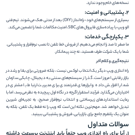
نسخه‌های خام وجود ندارد.
۲. پشتیبانی و امنیت:
بسیاری از سیستم‌های خود-راه‌انداز (DIY) بعد از مدتی هک می‌شوند. تیم فنی
الو ویپ با پیاده‌سازی فایروال‌های SBC، امنیت مکالمات شما را تضمین می‌کند.
۳. یکپارچگی خدمات:
ما صفر تا صد را انجام می‌دهیم. از فروش خط تلفن تا نصب نرم‌افزار و پشتیبانی.
شما با یک شرکت طرف هستید، نه چند پیمانکار.
نتیجه‌گیری و کلام آخر
راه اندازی ویپ دیگر یک انتخاب لوکس نیست، بلکه ضرورتی برای بقا و رشد در
بازار رقابتی امروز است. گذر از سیستم‌های سنتی به دیجیتال، چابکی سازمان
شما را افزایش داده و ابزارهای قدرتمندی برای مدیریت ارتباط با مشتری در
اختیارتان می‌گذارد. فرآیند استقرار اگرچه در نگاه اول پیچیده به نظر می‌رسد، اما با
رعایت استانداردهای زیرساختی و انتخاب نرم‌افزار صحیح، به تجربه‌ای شیرین
تبدیل خواهد شد. مهم‌ترین نکته این است که ویپ را نه فقط یک تلفن، بلکه به
عنوان یک پلتفرم جامع برای بازاریابی، فروش و پشتیبانی ببینید.
سوالات متداول
۱. آیا برای راه اندازی ویپ حتماً باید اینترنت پرسرعت داشته