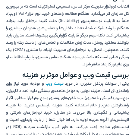
انتخاب نرم‌افزار مدیریت مرکز تماس، تصمیمی استراتژیک است که بر بهره‌وری
کل سازمان اثر می‌گذارد. هنگام مطالعه راهنمای خرید نرم افزار VoIP (ویپ)،
حتماً به قابلیت توسعه‌پذیری (Scalability) دقت کنید؛ نرم‌افزار باید بتواند
همگام با رشد شرکت شما، تعداد داخلی‌ها و تماس‌های همزمان بیشتری را
پشتیبانی کند. نکته مهم دیگر، قابلیت گزارش‌گیری پیشرفته است. مدیران باید
بتوانند عملکرد پرسنل، مدت زمان مکالمات و تماس‌های از دست رفته را رصد
کنند. همچنین، اتصال به نرم‌افزارهای مدیریت ارتباط با مشتری (CRM) یک
ویژگی حیاتی است که باعث می‌شود هنگام تماس مشتری، پاپ‌آپ اطلاعات او
روی مانیتور کارمند ظاهر شود.
بررسی قیمت ویپ و عوامل موثر بر هزینه
یکی از سوالات پرتکرار مدیران، در مورد
قیمت ویپ
و بودجه مورد نیاز برای
راه‌اندازی آن است. هزینه نهایی به عوامل متعددی بستگی دارد: تعداد کاربران،
نوع سرور (فیزیکی یا مجازی)، برند تلفن‌های رومیزی و نوع نرم‌افزار انتخابی. اگر از
راهکارهای متن‌باز خام استفاده کنید، هزینه لایسنس ندارید اما هزینه
پشتیبانی و نگهداری بالا می‌رود. در مقابل، خرید نرم‌افزارهای شرکتی و
لایسنس‌دار، اگرچه هزینه اولیه دارد، اما خیال شما را از بابت پایداری، امنیت و
آپدیت‌های مداوم راحت می‌کند. به طور کلی، بازگشت سرمایه (ROI) در
سیستم‌های ویپ به دلیل کاهش شدید هزینه‌های جاری تلفن، بسیار سریع