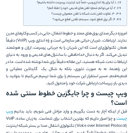
۱. آیا برای راه اندازی ویپ حتماً باید اینترنت پرسرعت داشته باشیم؟
۲. آیا می‌توانم شماره تلفن‌های قدیمی خود را حفظ کنم؟
۳. تفاوت تلفن تحت شبکه با تلفن معمولی چیست؟
۴. اگر برق قطع شود، سیستم تلفنی قطع می‌شود؟
امروزه دیگر صدای بوق‌های ممتد و خطوط اشغال، جایی در کسب‌وکارهای مدرن
ندارند. ارتباطات، شریان حیاتی هر سازمانی است و راه اندازی ویپ (VoIP) دقیقاً
همان تکنولوژی‌ای است که این شریان را به جریانی پرسرعت، ارزان و هوشمند
تبدیل می‌کند. اگر به دنبال خداحافظی با سانترال‌های قدیمی و ورود به دنیای
ارتباطات تحت شبکه هستید، این مقاله دقیقاً برای شما نوشته شده است. ما در
این راهنما، نه به صورت تئوری، بلکه به شکل یک گایدلاین عملیاتی و
قدم‌به‌قدم، مسیر استقرار این سیستم را برای شما ترسیم می‌کنیم تا بتوانید با
دیدی باز، زیرساخت ارتباطی شرکت خود را متحول کنید.
ویپ چیست و چرا جایگزین خطوط سنتی شده
است؟
قبل از اینکه آچار به دست بگیریم و وارد مراحل فنی شویم، باید بدانیم
ویپ
چیست
و چرا اصرار داریم که بهترین انتخاب برای شماست. به زبان ساده، VoIP
(Voice over Internet Protocol) تکنولوژی انتقال صدا بر بستر شبکه اینترنت