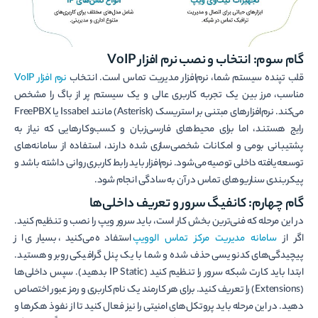
گام سوم: انتخاب و نصب نرم افزار VoIP
قلب تپنده سیستم شما، نرم‌افزار مدیریت تماس است. انتخاب
نرم افزار VoIP
مناسب، مرز بین یک تجربه کاربری عالی و یک سیستم پر از باگ را مشخص
می‌کند. نرم‌افزارهای مبتنی بر استریسک (Asterisk) مانند Issabel یا FreePBX
رایج هستند، اما برای محیط‌های فارسی‌زبان و کسب‌وکارهایی که نیاز به
پشتیبانی بومی و امکانات شخصی‌سازی شده دارند، استفاده از سامانه‌های
توسعه‌یافته داخلی توصیه می‌شود. نرم‌افزار باید رابط کاربری روانی داشته باشد و
پیکربندی سناریوهای تماس در آن به سادگی انجام شود.
گام چهارم: کانفیگ سرور و تعریف داخلی‌ها
در این مرحله که فنی‌ترین بخش کار است، باید سرور ویپ را نصب و تنظیم کنید.
اگر از
سامانه مدیریت مرکز تماس الوویپ
استفاده می‌کنید، بسیاری از
پیچیدگی‌های کدنویسی حذف شده و شما با یک پنل گرافیکی روبرو هستید.
ابتدا باید کارت شبکه سرور را تنظیم کنید (IP Static بدهید). سپس داخلی‌ها
(Extensions) را تعریف کنید. برای هر کارمند یک نام کاربری و رمز عبور اختصاص
دهید. در این مرحله باید پروتکل‌های امنیتی را نیز فعال کنید تا از نفوذ هکرها و