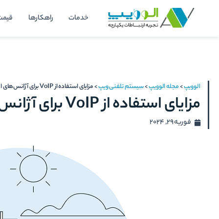
رش
خدمات
راهکارها
قیمت
ه
حتوا
الوویپ
>
مجله الوویپ
>
سیستم تلفنی ویپ
>
مزایای استفاده از VoIP برای آژانس‌های املاک
مزایای استفاده از VoIP برای آژانس‌های املاک
فوریه 29, 2024