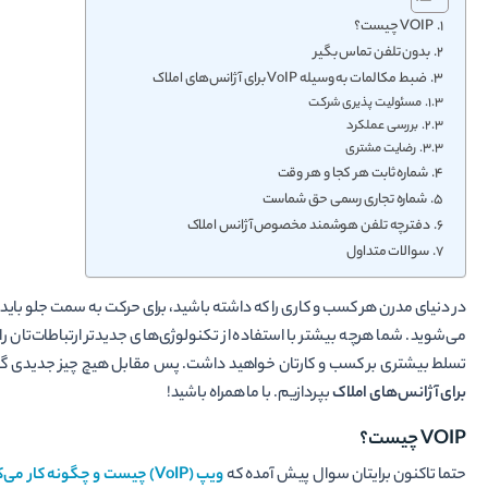
VOIP چیست؟
بدون تلفن تماس بگیر
ضبط مکالمات به وسیله VoIP برای آژانس‌های املاک
مسئولیت پذیری شرکت
بررسی عملکرد
رضایت مشتری
شماره ثابت هر کجا و هر وقت
شماره تجاری رسمی حق شماست
دفترچه تلفن هوشمند مخصوص آژانس املاک
سوالات متداول
در دنیای مدرن هر کسب و کاری را که داشته باشید، برای حرکت به سمت جلو باید از
می‌شوید. شما هرچه بیشتر با استفاده از تکنولوژی‌های جدیدتر ارتباطات‌تان را
تسلط بیشتری بر کسب‌ و کارتان خواهید داشت. پس مقابل هیچ چیز جدیدی گارد 
برای آژانس‌های املاک
بپردازیم. با ما همراه باشید!
VOIP چیست؟
حتما تاکنون برایتان سوال پیش آمده که
ویپ (VoIP) چیست و چگونه کار می‌کند؟