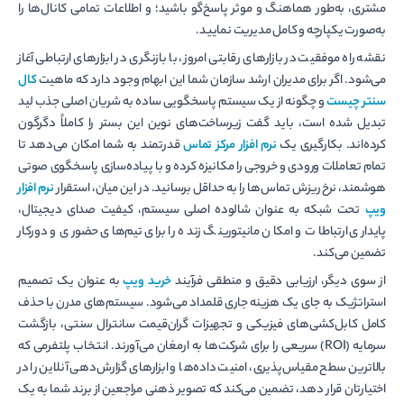
مشتری، به‌طور هماهنگ و موثر پاسخ‌گو باشید؛ و اطلاعات تمامی کانال‌ها را
به‌صورت یکپارچه و کامل مدیریت نمایید.
نقشه راه موفقیت در بازارهای رقابتی امروز، با بازنگری در ابزارهای ارتباطی آغاز
می‌شود. اگر برای مدیران ارشد سازمان شما این ابهام وجود دارد که ماهیت
کال
سنتر چیست
و چگونه از یک سیستم پاسخگویی ساده به شریان اصلی جذب لید
تبدیل شده است، باید گفت زیرساخت‌های نوین این بستر را کاملاً دگرگون
کرده‌اند. بکارگیری یک
نرم افزار مرکز تماس
قدرتمند به شما امکان می‌دهد تا
تمام تعاملات ورودی و خروجی را مکانیزه کرده و با پیاده‌سازی پاسخگوی صوتی
هوشمند، نرخ ریزش تماس‌ها را به حداقل برسانید. در این میان، استقرار
نرم افزار
ویپ
تحت شبکه به عنوان شالوده اصلی سیستم، کیفیت صدای دیجیتال،
پایداری ارتباطات و امکان مانیتورینگ زنده را برای تیم‌های حضوری و دورکار
تضمین می‌کند.
از سوی دیگر، ارزیابی دقیق و منطقی فرآیند
خرید ویپ
به عنوان یک تصمیم
استراتژیک به جای یک هزینه جاری قلمداد می‌شود. سیستم‌های مدرن با حذف
کامل کابل‌کشی‌های فیزیکی و تجهیزات گران‌قیمت سانترال سنتی، بازگشت
سرمایه (ROI) سریعی را برای شرکت‌ها به ارمغان می‌آورند. انتخاب پلتفرمی که
بالاترین سطح مقیاس‌پذیری، امنیت داده‌ها و ابزارهای گزارش‌دهی آنلاین را در
اختیارتان قرار دهد، تضمین می‌کند که تصویر ذهنی مراجعین از برند شما به یک