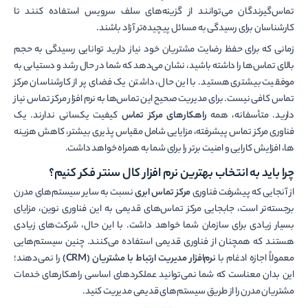
تماس‌گیرندگان می‌توانند از گزینه‌های سلف سرویس استفاده کنند تا
کارشناسان برای رسیدگی به مسائل پیچیده‌تر آزاد باشند.
زمانی که برای حفظ رضایت مشتریان خود نیاز دارید توانایی رسیدگی به حجم
بالای تماس‌­ها را داشته باشید، نشان می­‌دهد که شما در حال رشد و دستیابی به
موفقیت بیشتری هستید. با این حال، داشتن یک فضای پر از کارشناسان مرکز
تماس کافی نیست. برای مدیریت صحیح این تماس‌­ها به نرم افزار مرکز تماس نیاز
دارید. متأسفانه، همه
راهکارهای مرکز تماس
کیفیت یکسانی ندارند. یک
فناوری مرکز تماس پیشرفته، مزایایی شامل مقیاس پذیری بیشتر، کاهش هزینه­‌
ها، افزایش کارایی و امنیت برتر را برای شما به همراه خواهد داشت.
چرا باید به انتخاب بهترین نرم افزار کال سنتر فکر کنیم؟
از آنجایی که پیشرفت فناوری
مرکز تماس ابری
نسبت به سایر سیستم‌های مدرن
برجسته­‌تر است، جابجایی مرکز تماس‌­های قدیمی به این فناوری نوین، مزایای
بسیار زیادی برای سازمان شما خواهد داشت. با این حال، شرکت‌های زیادی
هستند که همچنان از فناوری قدیمی استفاده می‌کنند. چنین سیستم‌هایی
معمولاً اجازه ادغام با
نرم‌افزار مدیریت ارتباط با مشتریان (
CRM
)
را نمی‌دهند؛
این بدان معناست که شما نمی‌توانید عملکردهای اساسی راهکارهای خدمات
مشتریان مدرن را از طریق سیستم­‌های قدیمی مدیریت کنید.