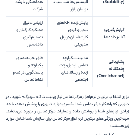
(Scalability)
لایسنس‌ها متناسب با
هماهنگی با رشد
نوسان بازار
شرکت
پایش زنده KPIهای
ارزیابی دقیق
گزارش‌گیری و
تیمی و فردی
عملکرد کارکنان و
آنالیز داده‌ها
کارشناسان در پنل
تصمیم‌گیری
مدیریتی
داده‌محور
مدیریت یکپارچه
خلق تجربه بصری
پشتیبانی
تماس، ایمیل، چت
یکپارچه و
چندکاناله
زنده و رسانه‌های
پاسخگویی در تمام
(Omnichannel)
اجتماعی
نقاط تماس
برای انتخاب برترین نرم افزار مرکز تماس نیازی نیست که سردرگم شوید. در
صورتی که راهکار مرکز تماس شما یکسری موارد ضروری را پوشش دهد، تا حد
زیادی نیازهای شما را پوشش داده و عملیات مرکز تماس را بهبود می‌­بخشد.
مهم‌ترین ویژگی­‌های بهترین نرم افزار مرکز تماس برای سازمان شما شامل موارد
زیر هستند: