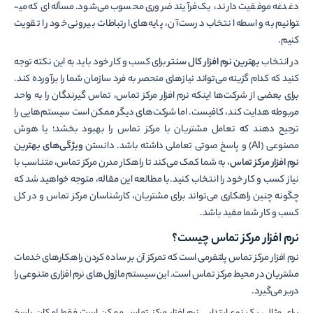
دغدغه موفقیت دارند، یک فرآیند ضروری محسوب می‌شود. مسأله­‌ای که می­
توانیم به واسطه انتخاب درست آن، پایه‌های ارتباطات بیرونی خود را تقویت
کنیم.
در انتخاب
بهترین نرم افزار کال سنتر
برای کسب و کار خود باید به این نکته توجه
کنید که کدام گزینه می‌تواند نیازهای منحصر به فرد سازمان شما را برآورده کند.
برای بعضی از شرکت‌­ها این­که نرم افزار مرکز تماس، تماس گیرندگان را به واحد
مربوطه هدایت کند، کافیست. اما شرکت­‌های دیگر ممکن است سیستم‌هایی را
ترجیح دهند که تعامل مشتریان با مرکز تماس را بهبود بخشد؛ یا هوش
مصنوعی (AI) و پاسخ صوتی تعاملی داشته باشد. دانستن
ویژگی‌های بهترین
نرم افزار مرکز تماس
، به شما کمک می­‌کند تا راهکار مدرن مرکز تماس، متناسب با
نیاز کسب و کار خود را انتخاب کنید.با مطالعه این مقاله، متوجه خواهید شد که
چگونه چنین راهکاری می­‌تواند برای مشتریان، کارشناسان مرکز تماس و در کل
کسب و کار شما مفید باشد.
نرم افزار مرکز تماس چیست؟
نرم افزار مرکز تماس پلتفرمی است که تمرکز آن بر ساده کردن راهکارهای خدمات
مشتریان در محیط مرکز تماس است. این سیستم ماژول­‌های نرم افزاری متنوعی را
دربر می­‌گیرد.