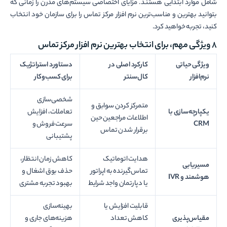
شامل موارد ابتدایی هستند. مزایای اختصاصی سیستم‌های مدرن را زمانی که
بتوانید بهترین و مناسب­‌ترین نرم افزار مرکز تماس را برای سازمان خود انتخاب
کنید، تجربه خواهید کرد.
8 ویژگی مهم، برای انتخاب بهترین نرم افزار مرکز تماس
ویژگی حیاتی
کارکرد اصلی در
دستاورد استراتژیک
نرم‌افزار
کال‌سنتر
برای کسب‌وکار
شخصی‌سازی
متمرکز کردن سوابق و
یکپارچه‌سازی با
تعاملات، افزایش
اطلاعات مراجعین حین
CRM
سرعت فروش و
برقرار شدن تماس
پشتیبانی
هدایت اتوماتیک
کاهش زمان انتظار،
مسیریابی
تماس‌گیرنده به اپراتور
حذف بوق اشغال و
هوشمند و
IVR
یا دپارتمان واجد شرایط
بهبود تجربه مشتری
قابلیت افزایش یا
بهینه‌سازی
مقیاس‌پذیری
کاهش تعداد
هزینه‌های جاری و