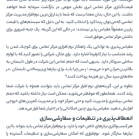
می­‌کنند. این مورد مطمئناً باید مورد توجه قرار گیرد زیرا انتخاب مدل مناسب
قیمت­‌گذاری مرکز تماس ابری نقش مهمی در بازگشت سرمایه شما خواهد
داشت. با این حال، بدان معنا نیست که شما باید ارزان‌ترین نرم‌افزار مدیریت مرکز
تماسی که می­‌توان پیدا کرد را انتخاب کنید. به این دلیل که سیستم‌­های با قیمت
پایین معمولاً مقیاس پذیر نیستند؛ در حالی که این گزینه، یک جنبه ضروری برای
داشتن مرکز تماس موفق است.
مقیاس‌­پذیری به توانایی یک راهکار نرم افزاری مرکز تماس برای کوچک شدن یا
رشد متناسب با نیاز کارفرما اشاره دارد. برای مثال، شرکتی را تصور کنید که با لوازم
ساحلی سروکار دارد. بدیهی است که حجم تماس این شرکت در طول تابستان به
بالاترین میزان خود می‌­رسد؛ پس چرا باید برای نیازهای زیرساختی تابستان، در
ماه‌­های سرد سال نیز هزینه پرداخت کنند؟
علاوه بر این، گزینه­‌های نرم افزار مرکز تماس باید بتوانند همراه با شرکت شما
رشد کنند. همانطور که موفق­تر می­‌شوید، ممکن است نیاز داشته باشید که حجم
تماس بیشتری را مدیریت کنید و حتی تمرکز خود را بر مدیریت کمپین­‌های خروجی
افزایش دهید. مقیاس‌پذیری چنین امکاناتی را در اختیار شما قرار می­‌دهد.
انعطاف‌پذیری در تنظیمات و سفارشی‌سازی
هر کسب‌وکاری نیازهای خاص خود را دارد، و نرم‌افزار مرکز تماس باید بتواند با این
نیازها سازگار شود. نرم‌افزاری که امکان سفارشی‌سازی و تنظیمات گسترده را