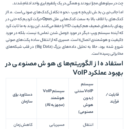
چت در سیلوهای مجزا نبودند و همگی در یک پلتفرم ابری واحد ادغام شدند.
اما جالب‌ترین بخش تاریخچه ویپ، نحوه تکامل کدک‌های صوتی است. ما از
کدک‌های با اتلاف بالا به سمت کدک‌هایی مثل
Opus
حرکت کردیم که حتی در
پهنای باندهای ضعیف هم کیفیت HD را حفظ می‌کنند. این روند به ما ثابت کرد
که آینده سیستم ویپ دیگر در مورد «وصل شدن تماس» نیست، بلکه در مورد
«کیفیت و هوشمندی اتصال» است. مسیری که از انتقال ساده پکت‌های صوتی
شروع شده بود، حالا به تحلیل داده‌های بزرگ (Big Data) در قلب شبکه‌های
مخابراتی رسیده است.
استفاده از الگوریتم‌های هوش مصنوعی در
بهبود عملکرد VoIP
سیستم
VoIP
سنتی
سیستم
VoIP
قابلیت /
دستاورد برای
(بدون
هوشمند
فرآیند
سازمان
هوش
(
مجهز به
AI)
مصنوعی)
انتقال
مسیریابی
کاهش زمان