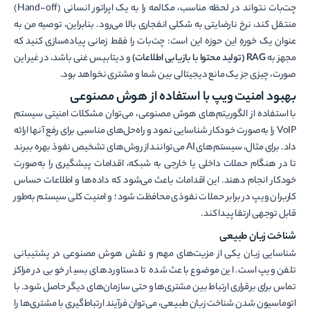
چت‌بات نتواند در لحظه مناسب، مکالمه را به یک اپراتور انسانی (Hand-off)
منتقل کند، نرخ نارضایتی به شکلی انفجاری بالا می‌رود. بنابراین، توصیه من به
عنوان یک خورهِ این حوزه این است: چت‌بات را فقط زمانی پیاده‌سازی کنید که
مجهز به
RAG (تولید محتوا با بازیابی اطلاعات)
و دیتابیس غنی باشد، در غیر این
صورت، چیزی جز یک مانع دیجیتالی بین شما و مشتری نخواهد بود.
بهبود امنیت ویپ با استفاده از هوش مصنوعی
با استفاده از الگوریتم‌های هوش مصنوعی، می‌توان مشکلات امنیتی سیستم
VoIP را به‌صورت خودکار شناسایی نمود و راه‌حل‌های مناسبی برای رفع آن­ها ارائه
داد. برای مثال، سیستم‌های AI می‌توانند از روش‌های تشخیص نفوذ بهره ببرند
تا در هنگام حملات داخلی یا خارجی به شبکه، اقدامات پیشگیری را به‌صورت
خودکار انجام دهند. این اقدامات باعث می‌شود که داده‌ها و اطلاعات حساس
کاربران ویپ در برابر حملات نفوذی محافظت شود؛ و امنیت کلی سیستم به‌طور
قابل توجهی ارتقا پیدا کند.
شناخت زبان طبیعی
شناسایی زبان یکی از مزیت‌های مهم و نقش هوش مصنوعی در پشتیبانی
تلفن ویپ است. این موضوع باعث شده تا دستاورد‌های بسیار خوبی در مراکز
تماس برای برقراری ارتباط بین مشتری‌ها و حتی سازمان‌های دیگر حاصل شود. با
اتوماسیون شدن شناخت زبان طبیعی، می‌توان فرآیند ارتباط‌گیری با مشتری‌ها را