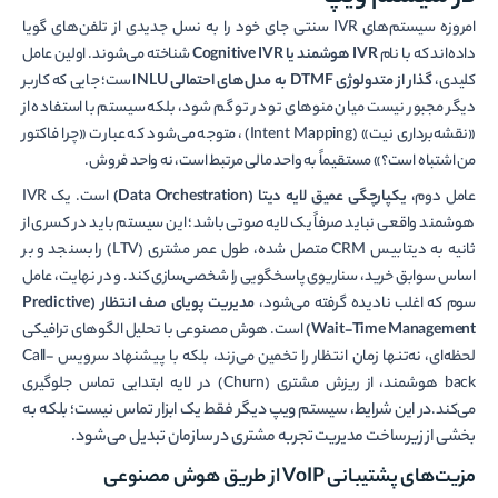
امروزه سیستم‌های IVR سنتی جای خود را به نسل جدیدی از تلفن‌های گویا
داده‌اند که با نام
IVR هوشمند یا Cognitive IVR
شناخته می‌شوند. اولین عامل
کلیدی،
گذار از متدولوژی DTMF به مدل‌های احتمالی NLU
است؛ جایی که کاربر
دیگر مجبور نیست میان منوهای تو در تو گم شود، بلکه سیستم با استفاده از
«نقشه‌برداری نیت» (Intent Mapping)، متوجه می‌شود که عبارت «چرا فاکتور
من اشتباه است؟» مستقیماً به واحد مالی مرتبط است، نه واحد فروش.
عامل دوم،
یکپارچگی عمیق لایه دیتا (Data Orchestration)
است. یک IVR
هوشمند واقعی نباید صرفاً یک لایه صوتی باشد؛ این سیستم باید در کسری از
ثانیه به دیتابیس CRM متصل شده، طول عمر مشتری (LTV) را بسنجد و بر
اساس سوابق خرید، سناریوی پاسخگویی را شخصی‌سازی کند. و در نهایت، عامل
سوم که اغلب نادیده گرفته می‌شود،
مدیریت پویای صف انتظار (Predictive
Wait-Time Management)
است. هوش مصنوعی با تحلیل الگوهای ترافیکی
لحظه‌ای، نه‌تنها زمان انتظار را تخمین می‌زند، بلکه با پیشنهاد سرویس Call-
back هوشمند، از ریزش مشتری (Churn) در لایه ابتدایی تماس جلوگیری
در این شرایط، سیستم ویپ دیگر فقط یک ابزار تماس نیست؛ بلکه به
می‌کند.
بخشی از زیرساخت مدیریت تجربه مشتری در سازمان تبدیل می‌شود.
مزیت‌های پشتیبانی VoIP از طریق هوش مصنوعی