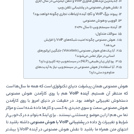
جدیدترین ترندهای فناوری VoIP و تلفن اینترنتی در سال جاری
نقش هوش مصنوعی در پشتیبانی تلفن ویپ
پیوند بزرگ VoIP و 5G؛ آینده ارتباطات تجاری چگونه خواهد بود؟
الوویپ و هوش مصنوعی
آینده سیستم ویپ تا سال 2030
سوالات متداول:
هوش مصنوعی چگونه امنیت شبکه‌های VoIP را افزایش
می‌دهد؟
آیا ربات‌های هوش مصنوعی (Voicebots) جایگزین اپراتورهای
انسانی در مرکز تماس می‌شوند؟
پردازش زبان طبیعی (NLP) در سیستم ویپ چه کاربردی دارد؟
آیا استفاده از هوش مصنوعی در سیستم ویپ نیاز به آپدیت‌های
مداوم و دستی دارد؟
هوش مصنوعی همان پیشرفت دنیای تکنولوژی است که همه ما سال‌ها است
که منتظر آن هستیم.
آینده
VoIP
هم با روی کارآمدن هوش مصنوعی
دستخوش تغییراتی خواهد بود. در حقیقت در دنیای امروز با روی کارآمدن
هوش مصنوعی سمت و سوی جدیدی به کسب و کارها داده شده است و مراکز
تماس هم از این موضوع مستثنی نیستند. برای اینکه بتوانید درک خوبی از
شرایط و تغییرات رخ داده در
پشتیبانی
VoIP
با هوش مصنوعی
داشته باشید تا
انتهای متن همراه ما باشید تا نقش هوش مصنوعی در آینده VoIP را بیشتر