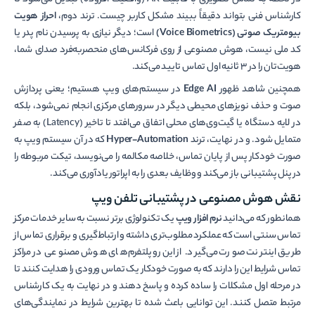
در لحظه به تماس تصویری با قابلیت AR (واقعیت افزوده) تبدیل می‌شود تا
کارشناس فنی بتواند دقیقاً ببیند مشکل کاربر چیست. ترند دوم،
احراز هویت
بیومتریک صوتی (Voice Biometrics)
است؛ دیگر نیازی به پرسیدن نام پدر یا
کد ملی نیست، هوش مصنوعی از روی فرکانس‌های منحصر‌به‌فرد صدای شما،
هویت‌تان را در ۳ ثانیه اول تماس تایید می‌کند.
همچنین شاهد ظهور
Edge AI
در سیستم‌های ویپ هستیم؛ یعنی پردازش
صوت و حذف نویزهای محیطی دیگر در سرورهای مرکزی انجام نمی‌شود، بلکه
در لایه دستگاه یا گیت‌وی‌های محلی اتفاق می‌افتد تا تاخیر (Latency) به صفر
متمایل شود. و در نهایت، ترند
Hyper-Automation
که در آن سیستم ویپ به
صورت خودکار پس از پایان تماس، خلاصه مکالمه را می‌نویسد، تیکت مربوطه را
در پنل پشتیبانی باز می‌کند و وظایف بعدی را به اپراتور یادآوری می‌کند.
نقش هوش مصنوعی در پشتیبانی تلفن ویپ
همانطور که می‌دانید
نرم افزار ویپ
یک تکنولوژی برتر نسبت به سایر خدمات مرکز
تماس سنتی است که عملکرد مطلوب‌تری داشته و ارتباط‌گیری و برقراری تماس از
طریق اینترنت صورت می‌گیرد. از این‌رو پلتفرم‌های هوش مصنوعی در مراکز
تماس شرایط این را دارند که به صورت خودکار یک تماس ورودی را هدایت کنند تا
در مرحله اول مشکلات را ساده کرده و پاسخ دهند و در نهایت به یک کارشناس
مرتبط متصل کنند. این توانایی باعث شده تا بهترین شرایط در نمایندگی‌های