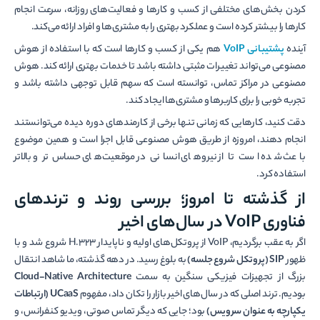
کردن بخش‌های مختلفی از کسب و کارها و فعالیت‌های روزانه، سرعت انجام
کارها را بیشتر کرده است و عملکرد بهتری را به مشتری‌ها و افراد ارائه می‌کند.
آینده
پشتیبانی
VoIP
هم یکی از کسب و کارها است که با استفاده از هوش
مصنوعی می‌تواند تغییرات مثبتی داشته باشد تا خدمات بهتری ارائه کند. هوش
مصنوعی در مراکز تماس، توانسته است که سهم قابل توجهی داشته باشد و
تجربه خوبی را برای کاربرها و مشتری‌ها ایجاد کند.
دقت کنید، کارهایی که زمانی تنها برخی از کارمند‌های دوره دیده می‌توانستند
انجام دهند، امروزه از طریق هوش مصنوعی قابل اجرا است و همین موضوع
باعث شده است تا از نیروهای انسانی در موقعیت‌های حساس‌تر و بالاتر
استفاده کرد.
از گذشته تا امروز؛ بررسی روند و ترندهای
فناوری VoIP در سال‌های اخیر
اگر به عقب برگردیم، VoIP از پروتکل‌های اولیه و ناپایدار H.323 شروع شد و با
ظهور
SIP (پروتکل شروع جلسه)
به بلوغ رسید. در دهه گذشته، ما شاهد انتقال
بزرگ از تجهیزات فیزیکی سنگین به سمت
Cloud-Native Architecture
بودیم. ترند اصلی که در سال‌های اخیر بازار را تکان داد، مفهوم
UCaaS (ارتباطات
یکپارچه به عنوان سرویس)
بود؛ جایی که دیگر تماس صوتی، ویدیو کنفرانس، و