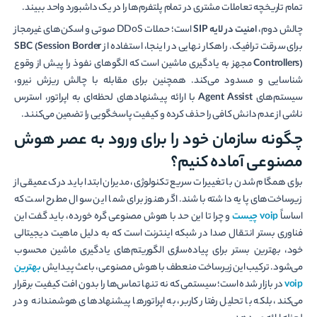
تمام تاریخچه تعاملات مشتری در تمام پلتفرم‌ها را در یک داشبورد واحد ببیند.
چالش دوم،
امنیت در لایه SIP
است؛ حملات DDoS صوتی و اسکن‌های غیرمجاز
برای سرقت ترافیک. راهکار نهایی در اینجا، استفاده از
SBC (Session Border
Controllers)
مجهز به یادگیری ماشین است که الگوهای نفوذ را پیش از وقوع
شناسایی و مسدود می‌کند. همچنین برای مقابله با چالش ریزش نیرو،
سیستم‌های
Agent Assist
با ارائه پیشنهادهای لحظه‌ای به اپراتور، استرس
ناشی از عدم دانش کافی را حذف کرده و کیفیت پاسخگویی را تضمین می‌کنند.
چگونه سازمان خود را برای ورود به عصر هوش
مصنوعی آماده کنیم؟
برای همگام شدن با تغییرات سریع تکنولوژی، مدیران ابتدا باید درک عمیقی از
زیرساخت‌های پایه داشته باشند. اگر هنوز برای شما این سوال مطرح است که
اساساً
voip
چیست
و چرا تا این حد با هوش مصنوعی گره خورده، باید گفت این
فناوری بستر انتقال صدا در شبکه اینترنت است که به دلیل ماهیت دیجیتالی
خود، بهترین بستر برای پیاده‌سازی الگوریتم‌های یادگیری ماشین محسوب
می‌شود. ترکیب این زیرساخت منعطف با هوش مصنوعی، باعث پیدایش
بهترین
voip
در بازار شده است؛ سیستمی که نه تنها تماس‌ها را بدون افت کیفیت برقرار
می‌کند، بلکه با تحلیل رفتار کاربر، به اپراتورها پیشنهادهای هوشمندانه و در