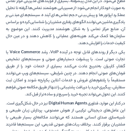
مطرح می‌شود. در این مدل پیشرفته، بسیاری از فرآیندهای مدیریتی مرکز تماس
به صورت خودکار انجام می‌شود؛ از مسیریابی هوشمند تماس‌ها گرفته تا تحلیل
عملکرد اپراتورها و پیش‌بینی حجم تماس‌های آینده. سیستم‌های مبتنی بر
یادگیری ماشین می‌توانند الگوهای رفتاری مشتریان را شناسایی کرده و بر اساس
آن، منابع مرکز تماس را به شکل هوشمند مدیریت کنند. این موضوع به
سازمان‌ها کمک می‌کند هزینه‌های عملیاتی را کاهش دهند و در عین حال
کیفیت خدمات را افزایش دهند.
یکی دیگر از روندهای قابل توجه در آینده VoIP، رشد
Voice Commerce
یا
تجارت صوتی است. با پیشرفت دستیارهای صوتی و سیستم‌های تشخیص
گفتار، کاربران به‌تدریج عادت می‌کنند بسیاری از خدمات خود را از طریق
فرمان‌های صوتی انجام دهند. در چنین شرایطی، سیستم‌های ویپ می‌توانند
مستقیماً با پلتفرم‌های فروش و خدمات آنلاین یکپارچه شوند و امکان ثبت
سفارش، پیگیری خرید یا دریافت پشتیبانی را تنها از طریق مکالمه صوتی فراهم
کنند. این تحول می‌تواند تجربه خرید را سریع‌تر و ساده‌تر از قبل کند.
در کنار این موارد، فناوری
Digital Human Agents
نیز در حال شکل‌گیری است.
این عامل‌های دیجیتالی ترکیبی از هوش مصنوعی، پردازش زبان طبیعی و
شبیه‌سازی صدای انسانی هستند که می‌توانند مکالمه‌ای بسیار طبیعی با
مشتریان برقرار کنند. برخلاف ربات‌های صوتی قدیمی، این سیستم‌ها قادرند