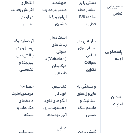
دستی یا بر
هوشمند
انتظار و
مسیریابی
اساس صف
مبتنی بر مهارت
افزایش رضایت
تماس
ساده (IVR
اپراتور و رفتار
در اولین
خطی)
مشتری
تماس
استفاده از
نیاز به اپراتور
آزادسازی وقت
ربات‌های
انسانی برای
پرسنل برای
پاسخگویی
صوتی
تمامی
چالش‌های
اولیه
(Voicebot) با
سوالات
پیچیده و
درک زبان
تکراری
تخصصی
طبیعی
وابستگی به
تشخیص
حفظ ۱۰۰
فایروال‌های
خودکار
درصدی امنیت
تضمین
استاتیک و
الگوهای نفوذ
داده‌های
امنیت
مانیتورینگ
و مسدودسازی
مکالمات و
دستی
آنی تهدیدها
شبکه
تحلیل
گوش دادن
شناسایی