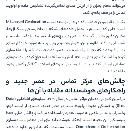
می‌تواند سطح بحران را از لرزش صدای تماس‌گیرنده تشخیص داده و اولویت
تماس را در صف جابه‌جا کند.
یکی از دقیق‌ترین جزئیاتی که در حال توسعه است،
ML-based Geolocation
است؛ جایی که سیستم با تحلیل داده‌های شبکه و تداخل‌سنجی سیگنال‌ها،
مکان دقیق تماس‌گیرنده را حتی در برج‌های بلندمرتبه با دقت سانتیمتر
شناسایی می‌کند. علاوه بر این، هوش مصنوعی می‌تواند به صورت خودکار صدای
تماس‌گیرنده‌ای که دچار شوک شده یا بریده‌بریده صحبت می‌کند را شفاف‌سازی
کرده و کلمات کلیدی (مثل اسلحه، آتش یا سکته) را استخراج کرده و به تیم‌های
عملیاتی ارسال کند تا پیش از رسیدن نیروهای امدادی، آمادگی کامل وجود
داشته باشد.
چالش‌های مرکز تماس در عصر جدید و
راهکارهای هوشمندانه مقابله با آن‌ها
بزرگترین کابوس مدیران مراکز تماس در سال ۲۰۲۶،
سیلوهای اطلاعاتی (Data
Silos)
و خستگی مفرط اپراتورهاست. در عصر جدید، مشتری از اینستاگرام،
واتس‌اپ و تماس تلفنی به صورت همزمان استفاده می‌کند و چالش اصلی، حفظ
پیوستگی این تجربه است. راهکار هوشمندانه برای این معضل، پیاده‌سازی
Omnichannel Orchestration
است؛ سیستمی که به اپراتور اجازه می‌دهد