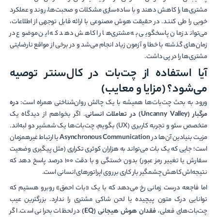
مشتری‌ها را کاهش دهند و با ساده‌سازی مشکلات و صحبت‌ها، روند و عملکرد
خوبی را طی کنند. در حقیقت هوش مصنوعی با ارائه قابل توجهی از اطلاعات،
می‌تواند زمان پاسخگویی به مشتری‌ها را کاهش دهد که این موضوع در
زمان‌های گذشته با خطا و آزمون زیاد انجام می‌شد و در برخی از مواقع نارضایتی
مشتری‌ها را در پی داشت.
آیا استفاده از چت‌بات در کال‌سنتر توصیه
می‌شود؟ (مزایا و معایب)
ورود به بحث چت‌بات‌ها همیشه با یک چالش روان‌شناختی همراه است:
دره
مرگبار (Uncanny Valley) در تعاملات انسانی
. اگر بخواهم از دیدگاه یک
متخصص سئو و تجربه کاربری (UX) بگویم، چت‌بات‌ها یک شمشیر دو لبه‌اند.
مزیت بنیادین آن‌ها در
Asynchronous Communication
یا ارتباط غیرهمزمان
است؛ جایی که یک بات می‌تواند به هزاران کوئری تکراری (مثل پیگیری وضعیت
سفارش یا تغییر رمز عبور) بدون خستگی و با دقت ۱۰۰ درصد پاسخ دهد که
نتیجه‌اش کاهش چشمگیر بار کاری بر روی اپراتورهای انسانی است.
اما فاجعه درست زمانی رخ می‌دهد که با یک «بات احمق» روبرو هستیم که
توانایی درک متون پیچیده یا لحن شاکی مشتری را ندارد. بزرگترین عیب
چت‌بات‌های فعلی،
فقدان هوش هیجانی (EQ)
در لحظات بحرانی است. اگر