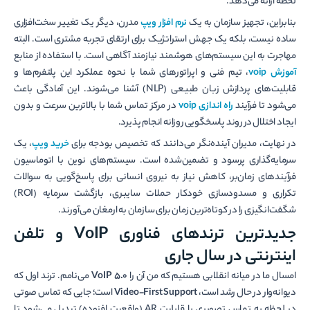
لحظه ارائه می‌دهد.
بنابراین، تجهیز سازمان به یک
نرم افزار ویپ
مدرن، دیگر یک تغییر سخت‌افزاری
ساده نیست، بلکه یک جهش استراتژیک برای ارتقای تجربه مشتری است. البته
مهاجرت به این سیستم‌های هوشمند نیازمند آگاهی است. با استفاده از منابع
آموزش
voip
، تیم فنی و اپراتورهای شما با نحوه عملکرد این پلتفرم‌ها و
قابلیت‌های پردازش زبان طبیعی (NLP) آشنا می‌شوند. این آمادگی باعث
می‌شود تا فرآیند
راه اندازی
voip
در مرکز تماس شما با بالاترین سرعت و بدون
ایجاد اختلال در روند پاسخگویی روزانه انجام پذیرد.
در نهایت، مدیران آینده‌نگر می‌دانند که تخصیص بودجه برای
خرید ویپ
، یک
سرمایه‌گذاری پرسود و تضمین‌شده است. سیستم‌های نوین با اتوماسیون
فرآیندهای زمان‌بر، کاهش نیاز به نیروی انسانی برای پاسخ‌گویی به سوالات
تکراری و مسدودسازی خودکار حملات سایبری، بازگشت سرمایه (ROI)
شگفت‌انگیزی را در کوتاه‌ترین زمان برای سازمان به ارمغان می‌آورند.
جدیدترین ترندهای فناوری VoIP و تلفن
اینترنتی در سال جاری
امسال ما در میانه انقلابی هستیم که من آن را
VoIP 5.0
می‌نامم. ترند اول که
دیوانه‌وار در حال رشد است،
Video-First Support
است؛ جایی که تماس صوتی