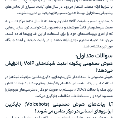
لحن مکالمه، احساسات کاربر و زمینه گفتگو را تحلیل کرده و پاسخ‌هایی متناسب
با شرایط ارائه دهند. انتظار می‌رود در سال‌های آینده، بسیاری از تماس‌های
پشتیبانی سطح اول توسط همین دستیارهای دیجیتالی مدیریت شوند.
در مجموع، مسیر پیشرفت VoIP نشان می‌دهد که تا سال 2030 مراکز تماس به
سمت
سیستم‌های کاملاً هوشمند و داده‌محور
حرکت خواهند کرد. سازمان‌هایی
که از امروز زیرساخت‌های خود را برای استفاده از این فناوری‌ها آماده کنند،
می‌توانند تجربه مشتری بهتری ارائه دهند و در رقابت دیجیتال آینده جایگاه
قوی‌تری داشته باشند.
سوالات متداول:
هوش مصنوعی چگونه امنیت شبکه‌های
VoIP
را افزایش
می‌دهد؟
هوش مصنوعی با استفاده از الگوریتم‌های یادگیری ماشین، ترافیک شبکه را در
لحظه تحلیل می‌کند. به محض شناسایی الگوهای رفتاری مشکوک (مانند تلاش
برای هک یا حملات DDoS)، سیستم به صورت خودکار دسترسی‌های غیرمجاز را
مسدود کرده و از نشت اطلاعات مکالمات جلوگیری می‌کند.
آیا ربات‌های هوش مصنوعی
(Voicebots)
جایگزین
اپراتورهای انسانی در مرکز تماس می‌شوند؟