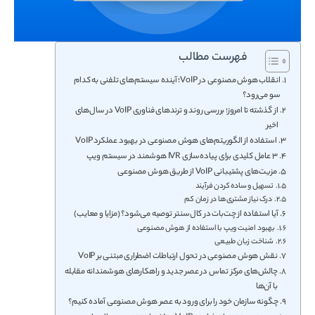
فهرست مطالب
انقلاب هوش مصنوعی در VoIP؛ آینده سیستم‌های تلفنی به کدام
سو می‌رود؟
از گذشته تا امروز؛ بررسی روند و ترندهای فناوری VoIP در سال‌های
اخیر
استفاده از الگوریتم‌های هوش مصنوعی در بهبود عملکرد VoIP
۳ عامل کلیدی برای پیاده‌سازی IVR هوشمند در سیستم ویپ
مزیت‌های پشتیبانی VoIP از طریق هوش مصنوعی
تسهیل و ساده کردن فرآیند
درک نیاز مشتری‌ها در زمان کم
آیا استفاده از چت‌بات در کال‌سنتر توصیه می‌شود؟ (مزایا و معایب)
بهبود امنیت ویپ با استفاده از هوش مصنوعی
شناخت زبان طبیعی
نقش هوش مصنوعی در تحول ارتباطات اضطراری مبتنی بر VoIP
چالش‌های مرکز تماس در عصر جدید و راهکارهای هوشمندانه مقابله
با آن‌ها
چگونه سازمان خود را برای ورود به عصر هوش مصنوعی آماده کنیم؟