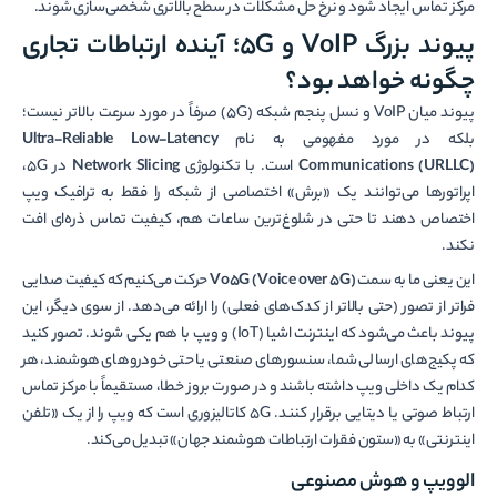
مرکز تماس ایجاد شود و نرخ حل مشکلات در سطح بالاتری شخصی‌سازی شوند.
پیوند بزرگ VoIP و 5G؛ آینده ارتباطات تجاری
چگونه خواهد بود؟
پیوند میان VoIP و نسل پنجم شبکه (5G) صرفاً در مورد سرعت بالاتر نیست؛
بلکه در مورد مفهومی به نام
Ultra-Reliable Low-Latency
Communications (URLLC)
است. با تکنولوژی
Network Slicing
در 5G،
اپراتورها می‌توانند یک «برش» اختصاصی از شبکه را فقط به ترافیک ویپ
اختصاص دهند تا حتی در شلوغ‌ترین ساعات هم، کیفیت تماس ذره‌ای افت
نکند.
این یعنی ما به سمت
Vo5G (Voice over 5G)
حرکت می‌کنیم که کیفیت صدایی
فراتر از تصور (حتی بالاتر از کدک‌های فعلی) را ارائه می‌دهد. از سوی دیگر، این
پیوند باعث می‌شود که اینترنت اشیا (IoT) و ویپ با هم یکی شوند. تصور کنید
که پکیج‌های ارسالی شما، سنسورهای صنعتی یا حتی خودروهای هوشمند، هر
کدام یک داخلی ویپ داشته باشند و در صورت بروز خطا، مستقیماً با مرکز تماس
ارتباط صوتی یا دیتایی برقرار کنند. 5G کاتالیزوری است که ویپ را از یک «تلفن
اینترنتی» به «ستون فقرات ارتباطات هوشمند جهان» تبدیل می‌کند.
الوویپ و هوش مصنوعی