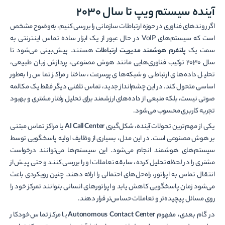
آینده سیستم ویپ تا سال 2030
اگر روندهای فناوری در حوزه ارتباطات سازمانی را بررسی کنیم، به‌وضوح مشخص
است که سیستم‌های VoIP در حال عبور از یک ابزار ساده تماس اینترنتی به
سمت یک
پلتفرم هوشمند مدیریت ارتباطات
هستند. پیش‌بینی می‌شود تا
سال 2030 ترکیب فناوری‌هایی مانند هوش مصنوعی، پردازش زبان طبیعی،
تحلیل داده‌های ارتباطی و شبکه‌های پرسرعت، ساختار مراکز تماس را به‌طور
اساسی متحول کند. در این چشم‌انداز جدید، تماس تلفنی دیگر فقط یک مکالمه
صوتی نیست، بلکه منبعی از داده‌های ارزشمند برای تحلیل رفتار مشتری و بهبود
تجربه کاربری محسوب می‌شود.
یکی از مهم‌ترین تحولات آینده، شکل‌گیری
AI Call Center
یا مراکز تماس مبتنی
بر هوش مصنوعی است. در این مدل، بسیاری از وظایف اولیه پاسخگویی توسط
سیستم‌های هوشمند انجام می‌شود. این سیستم‌ها می‌توانند درخواست
مشتری را در لحظه تحلیل کرده، سابقه تعاملات او را بررسی کنند و حتی پیش از
انتقال تماس به اپراتور، راه‌حل‌های احتمالی را ارائه دهند. چنین رویکردی باعث
می‌شود زمان پاسخگویی کاهش یابد و اپراتورهای انسانی بتوانند تمرکز خود را
روی مسائل پیچیده‌تر و تعاملات حساس‌تر قرار دهند.
در گام بعدی، مفهوم
Autonomous Contact Center
یا مرکز تماس خودکار