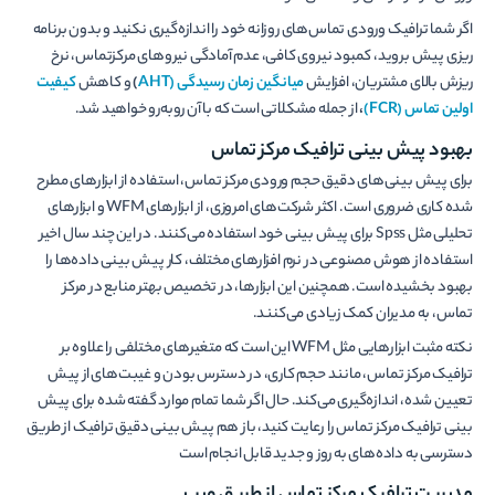
اگر شما ترافیک ورودی تماس‌های روزانه خود را اندازه‌گیری نکنید و بدون برنامه
ریزی پیش بروید، کمبود نیروی کافی، عدم آمادگی نیروهای مرکزتماس، نرخ
ریزش بالای مشتریان، افزایش
میانگین زمان رسیدگی (
AHT
)
و کاهش
کیفیت
اولین تماس (FCR)
،
از جمله مشکلاتی است که با آن روبه‌رو خواهید شد.
بهبود پیش بینی ترافیک مرکز تماس
برای پیش بینی‌های دقیق حجم ورودی مرکز تماس، استفاده از ابزارهای مطرح
شده کاری ضروری است. اکثر شرکت‌های امروزی، از ابزارهای WFM و ابزارهای
تحلیلی مثل Spss برای پیش بینی خود استفاده می‌کنند. در این چند سال اخیر
استفاده از هوش مصنوعی در نرم افزارهای مختلف، کار پیش بینی داده‌ها را
بهبود بخشیده است. همچنین این ابزارها، در تخصیص بهتر منابع در مرکز
تماس، به مدیران کمک زیادی می‌کنند.
نکته مثبت ابزارهایی مثل WFM این است که متغیرهای مختلفی را علاوه بر
ترافیک مرکز تماس، مانند حجم کاری، در دسترس بودن و غیبت‌های از پیش
تعیین شده، اندازه‌گیری می‌کند. حال اگر شما تمام موارد گفته شده برای پیش
بینی ترافیک مرکز تماس را رعایت کنید، باز هم پیش بینی دقیق ترافیک از طریق
دسترسی به داده‌های به روز و جدید قابل انجام است