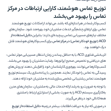
شغلی آن‌ها خواهد شد.
توزیع تماس هوشمند، کارایی ارتباطات در مرکز
تماس را بهبود می‌بخشد
کسب‌وکار شما در هر اندازه‌­ای که باشد، می­‌تواند از امکانات توزیع هوشمند
تماس برای ارتقای چشم‌گیر خدمات مشتریان خود بهره‌­مند شود. سازمان‌های
مختلف نیازهای مسیریابی تماس پیچیده‌ای دارند؛ بنابراین
دلایل استفاده از
ACD
(توزیع خودکار تماس) در مرکز تماس
برای کسب‌وکارهای هوشمند قابل
درک خواهند بود.
اثربخشی فناوری ACD با به حداقل رساندن زمان انتظار، مسیریابی موثر تماس‌­
های دریافتی و تخصیص صحیح اپراتورها، رضایت مشتریان را بهبود می‌بخشد.
کسب‌وکارها می‌توانند بهره‌وری کارشناسان خود را افزایش دهند؛ و روش‌های
رسیدگی به تماس را خودکار نمایند، همچنین با پیاده‌سازی یک سیستم توزیع
هوشمند تماس پشتیبانی شخصی­‌سازی‌شده به مشتریان خود ارائه دهند.
با توجه به ضرورت رو به رشد ارائه خدمات عالی به مشتریان، سازمان­‌های مدرن
به‌کارگیری سیستم ACD را به صورت بخشی از استراتژی ارتباط با مشتری
همه‌کانالی خود درنظر می­‌گیرند.
در صورتی که نیاز به دریافت اطلاعات بیشتر در زمینه
دلایل استفاده از توزیع