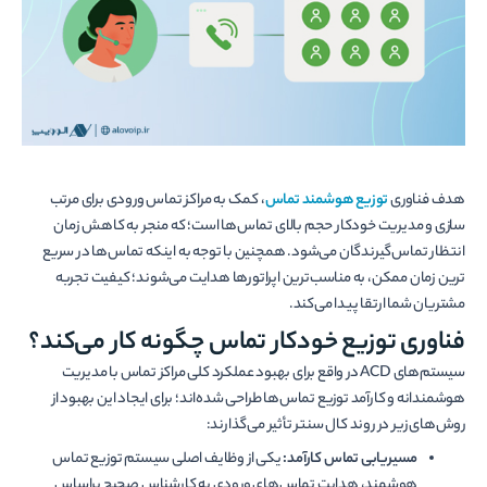
هدف فناوری
توزیع هوشمند تماس
، کمک به مراکز تماس ورودی برای مرتب­‌
سازی و مدیریت خودکار حجم بالای تماس­‌ها است؛ که منجر به کاهش زمان
انتظار تماس‌­گیرندگان می­‌شود. همچنین با توجه به این­که تماس‌­ها در سریع­‌
ترین زمان ممکن، به مناسب‌­ترین اپراتورها هدایت می­‌شوند؛ کیفیت تجربه
مشتریان شما ارتقا پیدا می­‌کند.
فناوری توزیع خودکار تماس چگونه کار می­‌کند؟
سیستم­‌های ACD در واقع برای بهبود عملکرد کلی مراکز تماس با مدیریت
هوشمندانه و کارآمد توزیع تماس‌­ها طراحی شده‌­اند؛ برای ایجاد این بهبود از
روش‌­های زیر در روند کال­ سنتر تأثیر می­‌گذارند:
مسیریابی تماس کارآمد:
یکی از وظایف اصلی سیستم توزیع تماس
هوشمند، هدایت تماس‌­های ورودی به کارشناس صحیح براساس