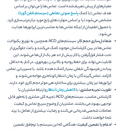
معیارهای از پیش تعریف‌شده است. تماس‌ها را می‌توان بر اساس
هدف تماس (با کمک
پاسخ صوتی تعاملی (سیستم تلفن گویا)
مشخص می­‌شود) یا بر اساس مهارت­‌های رایج مورد نیاز مرتب‌سازی کرد.
با حصول اطمینان از این­که تماس‌ها به مناسب­‌ترین اپراتورها هدایت
می‌شود.
متعادل­‌سازی حجم کار
: سیستم‌های ACD همچنین به توزیع یکنواخت
تماس‌ها در بین کارشناسان موجود کمک می‌کنند و باعث جلوگیری از
تحت فشار قرارگرفتن یا کار بیش از حد هر یک از آن­‌ها می­‌شوند. این
قابلیت می­‌تواند برای حفظ روحیه و بالا بردن بهره‌­وری، در کنار به حداقل
رساندن فرسودگی شغلی بسیار کمک­‌دهنده باشد. با مسیریابی تماس
کارآمد، تماس­‌گیرندگان با زمان انتظار کوتاه‌­تری مواجه می­‌شوند و
اپراتورها نیز زمان بیشتری برای ساختاردهی موثر حجم کاری خود دارند.
تقویت تجربه مشتری:
با
کاهش زمان انتظار
و ارتباط مشتریان با
کارشناس مناسب، سیستم­‌های ACD تجربه کلی مشتری را به‌طور قابل
توجهی بهبود می­‌بخشند. مشتریان از وضوح سریع تماس و کیفیت
تعاملات شخصی قدردانی می­‌کنند و رضایت بیشتری از تعامل با برند
شما خواهند داشت.
ادغام با تضمین کیفیت:
هنگامی که این سیستم با نرم‌افزار تضمین