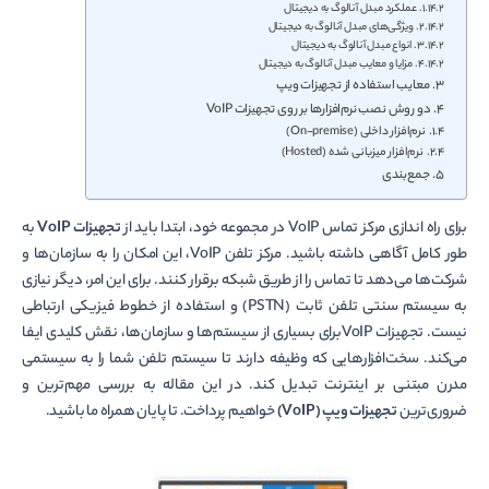
عملکرد مبدل آنالوگ به دیجیتال
ویژگی‌های مبدل آنالوگ به دیجیتال
انواع مبدل آنالوگ به دیجیتال
مزایا و معایب مبدل آنالوگ به دیجیتال
معایب استفاده از تجهیزات ویپ
دو روش نصب نرم‌افزار‌ها بر روی تجهیزات VoIP
نرم‌افزار داخلی (On-premise)
نرم‌افزار میزبانی شده (Hosted)
جمع‌بندی
برای راه اندازی مرکز تماس VoIP در مجموعه خود، ابتدا باید از
تجهیزات VoIP
به
طور کامل آگاهی داشته باشید. مرکز تلفن VoIP، این امکان را به سازمان‌ها و
شرکت‌ها می‌دهد تا تماس را از طریق شبکه برقرار کنند. برای این امر، دیگر نیازی
به سیستم سنتی تلفن ثابت (PSTN) و استفاده از خطوط فیزیکی ارتباطی
نیست. تجهیزات VoIPبرای بسیاری از سیستم‌ها و سازمان‌ها، نقش کلیدی ایفا
می‌کند. سخت‌افزار‌هایی که وظیفه دارند تا سیستم تلفن شما را به سیستمی
مدرن مبتنی بر اینترنت تبدیل کند. در این مقاله به بررسی مهم‌ترین و
ضروری‌ترین
تجهیزات ویپ (VoIP)
خواهیم پرداخت. تا پایان همراه ما باشید.