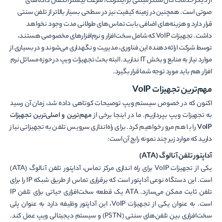
از دیگر خدمات کال سنتر مبتنی بر اینترنت، سرعت بیشتر انتقال داده‌های
صوتی است. همچنین در زمینه کیفیت نیز در سطحی بسیار بالاتر از تلفن سنتی
قرار دارد و هزینه‌های اضافی بابت تماس‌های طولانی مدت وجود نخواهد
داشت. تجهیزات VoIP که شامل سخت‌افزار و نرم‌افزار‌های مخصوصی هستند،
توسط شرکت ارائه‌دهنده این فناوری، مدیریت و نگهداری می‌شوند و در بسیاری از
موارد نیاز به منابع و بخش IT ندارید. البته بحث تجهیزات ویپ در حوزه مسائل نرم
افزار هم باید مورد توجه شما قرار بگیرد.
مهم‌ترین تجهیزات VoIP
اکنون که در خصوص سیستم ویپ توصیحات کوتاهی داده شد، زمان آن رسید
به تجهیزات ویپ بپردازیم. ما در اینجا برخی از
مهم‌ترین و اصلی‌ترین تجهیزات
VoIP
را با هم مرور خواهیم کرد. برای راه‌اندازی سرویس تلفن به تجهیزاتی نیاز
دارید که موارد زیر چند نمونه رایج آن است:
آداپتور تلفن آنالوگ
(ATA)
یکی از تجهیزات VoIP برای راه اندازی مرکز تماس، آداپتور تلفن آنالوگ (ATA)
است. این دستگاه نوعی آداپتور است که برقراری تماس از طریق شبکه IP را برای
تلفن ثابت ممکن می‌سازد. ATA یک قطعه سخت‌افزاری حیاتی برای تلفن IP
است. به عنوان یکی از تجهیزات VoIP، این آداپتور وظیفه دارد به عنوان پلی
سخت‌افزاری بین تلفن‌های سنتی (PSTN) و سیستم دیجیتالی ویپ عمل کند.