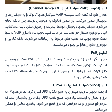
تجهیزات ویپ (VoIP) مرتبط با چنل بانک
(Channel Bank)
همان طور که گفته شد، سیستم VoIP سیگنال‌های آنالوگ را به سیگنال‌های
دیجیتال تبدیل می‌کند. این تبدیل آنالوگ به دیجیتال توسط چنل بانک انجام
می‌شود. سیگنال‌های دیجیتال، توسط اینترنت و از طریق تلفن ثابت، دسکتاپ،
لپ تاپ و غیره منتقل خواهند شد. در حالت کلی، تجهیزات راه‌اندازی VoIP نه‌تنها
باعث صرفه‌جویی در هزینه‌های مربوط به ارتباطات می‌شوند، بلکه کارایی و
بهره‌وری سازمان‌ها را نیز بهبود می‌بخشند.
آداپتور
PoE
یکی دیگر از تجهیزات ویپ در بخش سخت افزاری، آداپتور PoE است. در واقع این
آداپتور یک انژکتور است که وظیفه تغذیه فیزیکی کابل اترنت را بر عهده دارد.
کابل اترنت به پریز و ابزار یا تلفن مورد نظر وصل می‌شود و به وسیله PoE تغذیه
شده و شروع به کار می‌کند.
تجهیزات VoIP مرتبط با منبع تغذیه
UPS
از جمله تجهیزات ویپ می‌توان به منبع تغذیه UPS اشاره کرد. تماس‌های IP به
برق و اتصال به اینترنت نیاز دارند. منبع تغذیه UPS، یک باتری پشتیبان است که
در مواقع ضروری و در مواقعی که برق قطع می‌شود، برقراری تماس را ممکن
می‌سازد.