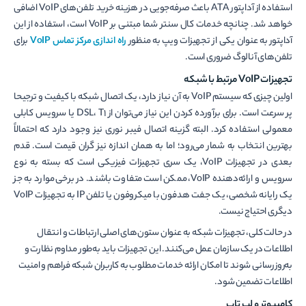
استفاده از آداپتور ATA باعث صرفه‌جویی در هزینه خرید تلفن‌های VoIP اضافی
خواهد شد. چنانچه خدمات کال سنتر شما مبتنی بر VoIP است، استفاده از این
آداپتور به عنوان یکی از تجهیزات ویپ به منظور
راه اندازی مرکز تماس VoIP
برای
تلفن‌های آنالوگ ضروری است.
تجهیزات
VoIP
مرتبط با شبکه
اولین چیزی که سیستم VoIP به آن نیاز دارد، یک اتصال شبکه با کیفیت و ترجیحا
پر سرعت است. برای برآورده کردن این نیاز می‌توان از DSL، T1 یا سرویس کابلی
معمولی استفاده کرد. البته گزینه اتصال فیبر نوری نیز وجود دارد که احتمالاً
بهترین انتخاب به شمار می‌رود؛ اما به همان اندازه نیز گران قیمت است. قدم
بعدی در تجهیزات VoIP، یک سری تجهیزات فیزیکی است که بسته به نوع
سرویس و ارائه‌دهنده VoIP، ممکن است متفاوت باشند. در برخی موارد به جز
یک رایانه شخصی، یک جفت هدفون با میکروفون یا تلفن IP به تجهیزات VoIP
دیگری احتیاج نیست.
در حالت کلی، تجهیزات شبکه به عنوان ستون‌های اصلی ارتباطات و انتقال
اطلاعات در یک سازمان عمل می‌کنند. این تجهیزات باید به‌طور مداوم نظارت و
به‌روزرسانی شوند تا امکان ارائه خدمات مطلوب به کاربران شبکه فراهم و امنیت
اطلاعات تضمین شود.
کامپیوتر و لپ تاپ