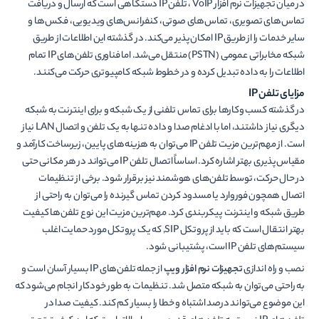
در میان تجهیزات نرم افزار VoIP ، تلفن IP دستگاهی است که ارسال و دریافت
تماس‌های تصویری، تماس‌های صوتی، کنفرانس‌های ویدیویی، فکس‌ها و
سایر خدمات را از طریق IP امکان‌پذیر می‌کند. در گذشته این اطلاعات از طریق
شبکه مخابراتی عمومی (PSTN) منتقل می‌شد. اما فناوری تلفن‌های IP تمام
اطلاعات را به داده تبدیل کرده و در خطوط شبکه کامپیوتری حرکت می‌کنند.
مزایای تلفن
IP
در گذشته کسب وکارها برای تماس تلفنی از یک شبکه و برای اینترنت به شبکه
دیگری نیاز داشتند، اما با ادغام صدا و داده تنها به یک تلفن و اتصال LAN نیاز
است. از مهم‌ترین مزیت تلفن IP می‌توان به هزینه‌های پایین، زیرساخت کارآمد و
مقیاس‌پذیری بهتر اشاره کرد. اساساً اتصال تلفن IP می‌تواند در هر مکانی حتی
در حال حرکت، توسط تلفن‌های هوشمند نیز برقرار شود. برخی از تنظیمات
اتصال همچون فوروارد یا مسدود کردن تماس گیرنده را می‌توان به راحتی از
طریق شبکه و اینترنت پیکربندی کرد. مهم‌ترین مزیت این نوع تلفن‌ها کیفیت
بهتر انتقال است که باید از پروتکل SIP, که یک پروتکل مورد حمایت اغلب
سیستم‌های تلفن IP است، پشتیبانی شود.
نصب و راه اندازی
تجهیزات نرم افزار ویپ
از جمله تلفن‌های IP بسیار آسان است و
به راحتی می‌توان به شبکه متصل شد. تنظیمات به طور خودکار انجام می‌شود که
این موضوع می‌تواند درصد اشتباه و خطا را بسیار کم کند. کیفیت صدا در