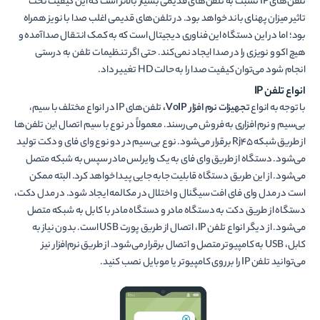
تلفن‌های IP نسبت به تلفن‌های قدیمی بسیار بالاتر است که این کیفیت تحت
تاثیر میزان پهنای باند خواهد بود. در تلفن‌های قدیمی اغلب صدا با نویز همراه
بود؛ اما در این دستگاه این فناوری دیجیتال است که به کمک انتقال صدا آمده و
هیچ اکو و نویزی را در صدا ایجاد نمی‌کند. حتی اگر تنظیمات تلفن به درستی
انجام شود می‌توان کیفیت صدا را به حالت HD تغییر داد.
انواع تلفن
IP
با توجه به انواع
تجهیزات نرم افزار
VoIP،
تلفن‌های IP در انواع مختلف با سیم،
بی‌سیم و نرم افزاری به فروش می‌رسند. معمولاً در نوع با سیم اتصال این تلفن‌ها
از طریق شبکه Rj45 برقرار می‌شود. نوع بی‌سیم در دو نوع وای فای و دکت تولید
می‌شود. دستگاه از طریق وای فای به یک وایرلس مادر سپس به شبکه متصل
می‌شود. از این طریق دستگاه قابلیت جابه جایی پیدا خواهد کرد. البته ممکن
است در مدل وای فای افت سیگنال و اختلال در مکالمه ایجاد شود. در مدل دکت،
دستگاه از طریق دکت به دستگاه مادر و دستگاه مادر با کابل به شبکه متصل
می‌شود. از دیگر انواع تلفن IP، اتصال از طریق پورت USB است. بدون نیاز به
کابل، USB به کامپیوتر متصل و اتصال برقرار می‌شود. از طریق نرم‌افزار نیز
می‌توانید تلفن IP را بر روی کامپیوتر یا موبایل نصب کنید.