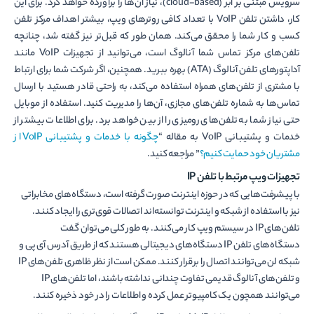
سرویس مبتنی بر ابر (cloud-based)، نیاز آن‌ها را برآورده خواهد کرد. برای این
کار، داشتن تلفن VoIP با تعداد کافی روتر‌های ویپ، بیشتر اهداف مرکز تلفن
کسب و کار شما را محقق می‌کند. همان طور که قبل‌تر نیز گفته شد، چنانچه
تلفن‌های مرکز تماس شما آنالوگ است، می‌توانید از تجهیزات VoIP مانند
آداپتور‌های تلفن آنالوگ (ATA) بهره ببرید. همچنین، اگر شرکت شما برای ارتباط
با مشتری از تلفن‌های همراه استفاده می‌کند، به راحتی قادر هستید با ارسال
تماس‌ها به شماره تلفن‌های مجازی، آن‌ها را مدیریت کنید. استفاده از موبایل
حتی نیاز شما به تلفن‌های رومیزی را از بین خواهد برد. برای اطلاعات بیشتر از
خدمات و پشتیبانی VoIP به مقاله “
چگونه با خدمات و پشتیبانی VoIP از
مشتریان خود حمایت کنیم؟
” مراجعه کنید.
تجهیزات ویپ مرتبط با تلفن
IP
با پیشرفت‌هایی که در حوزه اینترنت صورت گرفته است، دستگاه‌های مخابراتی
نیز با استفاده از شبکه و اینترنت توانسته‌اند اتصالات قوی‌تری را ایجاد کنند.
تلفن‌های IP در سیستم ویپ کار می‌کنند. به طور کلی می‌توان گفت
دستگاه‌های تلفن IP دستگاه‌های دیجیتالی هستند که از طریق آدرس آی پی و
شبکه لن می‌توانند اتصال را برقرار کنند. ممکن است از نظر ظاهری تلفن‌های IP
و تلفن‌های آنالوگ قدیمی تفاوت چندانی نداشته باشند، اما تلفن‌های IP
می‌توانند همچون یک کامپیوتر عمل کرده و اطلاعات را در خود ذخیره کنند.