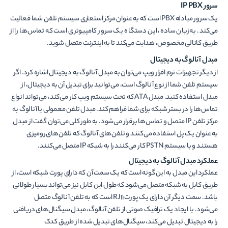
سرور
IP PBX
یک سرور مبادله PBX است که به عنوان مرکز استعاری سیستم تلفن شما فعالیت
می‌کند. به زبان ساده، این دستگاه یک سرور کامپیوتری است که تماس‌ها را از
طریق کانالی مخصوص، هدایت می‌کند تا به اینترنت متصل شوید.
مبدل آنالوگ به دیجیتال
از دیگر تجهیزات نرم افزار ویپ می‌توان به مبدل آنالوگ به دیجیتال اشاره کرد. اگر
سیستم تلفن شما از نوع آنالوگ است، می‌توانید برای تبدیل آن به دیجیتال، از
مبدل استفاده کنید. مبدل ATA که تحت سیستم ویپ کار می‌کند، می‌تواند انواع
تماس‌ها را در بستر شبکه برای شما فراهم کند. مبدل تلفن معمولی یا آنالوگ به
مرکز تلفن IP متصل و تماس‌ها برقرار می‌شود. به طور کلی می‌توان گفت از مبدل
به عنوان یک پل استفاده می‌کنند و تلفن‌های آنالوگ که تلفن‌های رومیزی
هستند و با سیستم PSTN کار می‌کنند را به شبکه IP متصل می‌کنند.
عملکرد مبدل آنالوگ به دیجیتال
عملکرد این مبدل به این گونه است که یک سمت آن که دارای پورت شبکه است، از
طریق کابل به شبکه متصل می‌شود که طول این کابل نیز می‌تواند بسیار طولانی
باشد. سمت دیگر آن دارای یک پورت RJ11 است که به تلفن آنالوگ متصل
می‌شود. با ایجاد یک ترافیک صوتی از تلفن آنالوگ، مبدل سیگنال‌های دریافتی
را به دیجیتال تبدیل می‌کند، سیگنال‌های تبدیل شده از طریق کدک