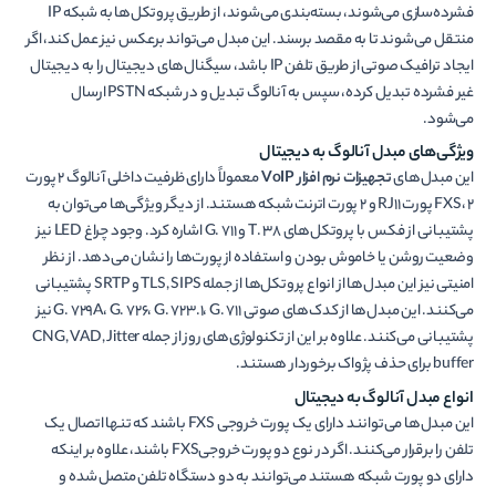
فشرده‌سازی می‌شوند، بسته‌بندی می‌شوند، از طریق پروتکل‌ها به شبکه IP
منتقل می‌شوند تا به مقصد برسند. این مبدل می‌تواند برعکس نیز عمل کند، اگر
ایجاد ترافیک صوتی از طریق تلفن IP باشد، سیگنال‌های دیجیتال را به دیجیتال
غیر فشرده تبدیل کرده، سپس به آنالوگ تبدیل و در شبکه PSTN ارسال
می‌شود.
ویژگی‌های مبدل آنالوگ به دیجیتال
این مبدل‌های
تجهیزات نرم افزار
VoIP
معمولاً دارای ظرفیت داخلی آنالوگ ۲ پورت
FXS، ۲ پورت RJ11 و ۲ پورت اترنت شبکه هستند. از دیگر ویژگی‌ها می‌توان به
پشتیبانی از فکس با پروتکل‌های T. ۳۸ و G. ۷۱۱ اشاره کرد. وجود چراغ LED نیز
وضعیت روشن یا خاموش بودن و استفاده از پورت‌ها را نشان می‌دهد. از نظر
امنیتی نیز این مبدل‌ها از انواع پروتکل‌ها از جمله TLS, SIPS و SRTP پشتیبانی
می‌کنند. این مبدل‌ها از کدک‌های صوتی G. ۷۲۹A، G. ۷۲۶، G. ۷۲۳.۱، G. ۷۱۱ نیز
پشتیبانی می‌کنند. علاوه بر این از تکنولوژی‌های روز از جمله CNG, VAD, Jitter
buffer برای حذف پژواک برخوردار هستند.
انواع مبدل آنالوگ به دیجیتال
این مبدل‌ها می‌توانند دارای یک پورت خروجی FXS باشند که تنها اتصال یک
تلفن را برقرار می‌کنند. اگر در نوع دو پورت خروجیFXS باشند، علاوه بر اینکه
دارای دو پورت شبکه هستند می‌توانند به دو دستگاه تلفن متصل شده و