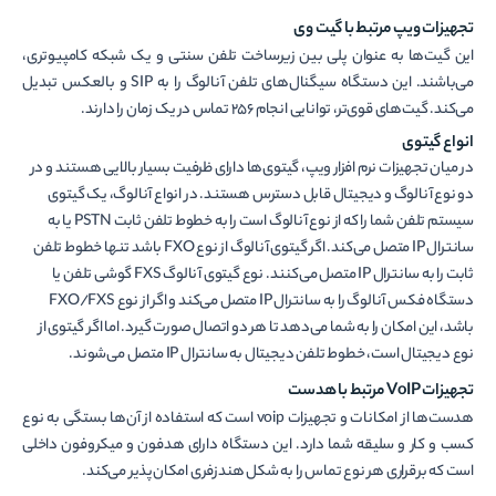
تجهیزات ویپ مرتبط با گیت
وی
این گیت‌ها به عنوان پلی بین زیرساخت تلفن سنتی و یک شبکه کامپیوتری،
می‌باشند. این دستگاه سیگنال‌های تلفن آنالوگ را به SIP و بالعکس تبدیل
می‌کند. گیت‌های قوی‌تر، توانایی انجام 256 تماس در یک زمان را دارند.
انواع گیتوی
در میان تجهیزات نرم افزار ویپ، گیتوی‌ها دارای ظرفیت بسیار بالایی هستند و در
دو نوع آنالوگ و دیجیتال قابل دسترس هستند. در انواع آنالوگ، یک گیتوی
سیستم تلفن شما را که از نوع آنالوگ است را به خطوط تلفن ثابت PSTN یا به
سانترال IP متصل می‌کند. اگر گیتوی آنالوگ از نوع FXO باشد تنها خطوط تلفن
ثابت را به سانترال IP متصل می‌کنند. نوع گیتوی آنالوگ FXS گوشی تلفن یا
دستگاه فکس آنالوگ را به سانترال IP متصل می‌کند و اگر از نوع FXO/FXS
باشد، این امکان را به شما می‌دهد تا هر دو اتصال صورت گیرد. اما اگر گیتوی از
نوع دیجیتال است، خطوط تلفن دیجیتال به سانترال IP متصل می‌شوند.
تجهیزات VoIP مرتبط با هدست
هدست‌ها از امکانات و تجهیزات voip است که استفاده از آن‌ها بستگی به نوع
کسب و کار و سلیقه شما دارد. این دستگاه دارای هدفون و میکروفون داخلی
است که برقراری هر نوع تماس را به شکل هندزفری امکان‌پذیر می‌کند.