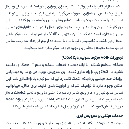
استفاده از لپ‌تاپ یا کامپیوتر دسکتاپ، برای برقراری و دریافت تماس‌های ویپ از
طریق یک تلفن نرم‌افزاری صورت می‌گیرد. به این ترتیب، کاربران می‌توانند
تماس‌ها را مدیریت کرده و سابقه تماس‌ها را بدون وقفه، به روز کنند. کاربران
دور کار شما نیز می‌توانند از لپ‌تاپ خود برای اتصال از طریق نرم‌افزار‌های مبتنی
بر ابر و مجازی استفاده کنند. این تجهیزات VoIP ، از ضروریات یک مرکز تلفن
ایده‌آل می‌باشد. با کامپیوتر و لپ تاپ و با استفاده از نرم‌افزار‌های مدیریت تماس
می‌توانید به تجزیه و تحلیل ورودی و خروجی مرکز تلفن خود بپردازید.
تجهیزات
VoIP
مرتبط سوئیچ دیتا
(QoS)
هنگام تنظیم شبکه، با ارائه‌دهنده خدمات شبکه و تیم IT همکاری داشته
باشید تا QoSویپ را راه‌اندازی کنند. این سرویس ویپ، می‌تواند به عیب‌یابی
ایرادات صدا مبتنی بر شبکه، کمک کند. زمانی که سوئیچ دیتا راه‌اندازی شد، این
امکان وجود دارد تا ترافیک شبکه را اولویت‌بندی کنید. برای مثال، می‌توانید
تماس‌های تجاری را در اولویت قرار دهید تا حتی با وجود ترافیک استفاده از
شبکه، کیفیت تماس‌های تجاری افت نداشته باشند. این مورد از تجهیزات VoIP
در واقع نقش تقویت‌کننده را در رد و بدل شدن داده‌های شبکه، ایفا می‌کند.
خدمات مبتنی بر سرویس ابری
شرکت‌های کوچکی که به دنبال فناوری ویپ از طریق شبکه هستند، یک