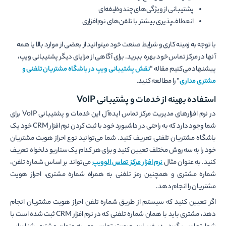
پشتیبانی از ویژگی­‌های چندوظیفه‌­ای
انعطاف‌­پذیری بیشتر با تلفن­‌های نرم‌­افزاری
با توجه به زمینه کاری و شرایط صنعت خود می­توانید از بعضی از موارد بالا یا همه
آن­ها در مرکز تماس خود بهره ببرید. برای آگاهی از مزایای دیگر پشتیبانی ویپ،
پیشنهاد می‌کنیم مقاله “
نقش پشتیبانی ویپ در باشگاه مشتریان تلفنی و
مشتری مداری
” را مطالعه کنید.
استفاده بهینه از خدمات و پشتیبانی
VoIP
در نرم افزارهای مدیریت مرکز تماس ایده‌آل این خدمات و پشتیبانی VoIP برای
شما وجود دارد که به راحتی در داشبورد خود با ثبت کردن نرم افزار CRM خود یک
باشگاه مشتریان تلفنی تعریف کنید. شما می‌توانید نوع احراز هویت مشتریان
خود را به سه روش مختلف تعیین کنید و برای هر کدام یک سناریو دلخواه تعریف
کنید. به عنوان مثال
نرم افزار مرکز تماس الوویپ
می‌تواند بر اساس شماره تلفن،
شماره مشتری و همچنین رمز تلفنی به همراه شماره مشتری، احراز هویت
مشتریان را انجام دهد.
اگر تعیین کنید که سیستم از طریق شماره تلفن احراز هویت مشتریان انجام
دهد، مشتری باید با همان شماره تلفنی که در نرم افزار CRM ثبت شده است با