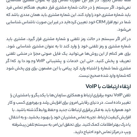
شما تماس بگیرد. در غیر این صورت تماس وی به عنوان مشتری شناسایی
نمی‌شود. اگر سیستم را در حالت شماره مشتری قرار دهیم، هنگام تماس فرد
باید شماره مشتری خود را وارد کند. این شماره مشتری باید همان عددی باشد که
شما در نرم افزار CRM خود تعیین کرده‌اید در غیر این صورت ناشناس شناسایی
می‌شود.
در آخر اگر سیستم در حالت رمز تلفنی و شماره مشتری قرار گیرد، مشتری باید
شماره مشتری و رمز تلفنی خود را وارد کند تا به عنوان مشتری شناسایی شود.
برای هر کدام از این روش‌ها می‌توانید یک فایل صوتی مجزا در منشی تلفنی
تعریف و پخش کنید. حتی این خدمات و پشتیبانی VoIP وجود دارد که اگر
مشتری شما شماره را اشتباه وارد کرد پیامی با این مضمون برای وی پخش شود
که شماره وارد شده صحیح نیست.
ارتقاء ارتباطات با VoIP
تلفن VoIP نحوه برقراری ارتباط و همکاری سازمان­­‌ها با یکدیگر و با مشتریان را
تغییر داده است. در دنیای رقابتی امروز، برای افزایش رشد و بهره‌­وری کسب و کار
خود همواره باید به فکر برقراری ارتباطات جدید و حفظ روابط گذشته باشید. با
افزایش کیفیت ارتباط، تجربه تماس مشتریان خود را بهبود بخشید، و به انتقال
یا درک بهتر اطلاعات کمک کنید. برای تحقق این امر، به سیستم تلفن پیشرفته
ویپ در مرکز تماس خود احتیاج دارید.