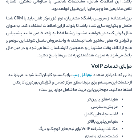
باشد. این اطلاعات شامل، مشخصات شخصی یا سازمانی مشتری، شماره
تلفن‌ها، ایمیل‌ها و چیزهای از این قبیل خواهد بود.
برای استفاده از سرویس باشگاه مشتریان، نرم افزار مرکز تلفن باید با CRM شما
متصل و یکپارچه‌سازی شده باشد تا بتواند از این اطلاعات استفاده کند. به عنوان
مثال فرض کنید می‌خواهید مشتریان شما فقط به واحد خاصی مانند پشتیبانی
و افرادی که هنوز مشتری شما نیستند، به واحد فروش متصل شوند. این موضوع
مانع از اتلاف وقت مشتریان و همچنین کارشناسان شما می‌شود و در عین حال
باعث می‌شود به صورت هدفمندی به تماس‌ها پاسخ دهید.
مزایای خدمات VoIP
زمانی که با مزایای متعدد
نرم افزار ویپ
برای کسب و کارتان آشنا شوید، می‌توانید
از خدمات این سیستم برای بهینه­‌سازی مرکز تماس و افزایش بهره­‌وری کارکنان
استفاده کنید. مهم‌ترین این مزیت­‌ها شامل موارد زیر است:
هزینه­‌های پایین­‌تر
افزایش دسترسی
قابلیت جابجایی کامل
مقیاس‌­پذیری بالاتر
امکانات پیشرفته VoIPبرای تیم­‌های کوچک و بزرگ
کیفیت صدای واضح‌­تر