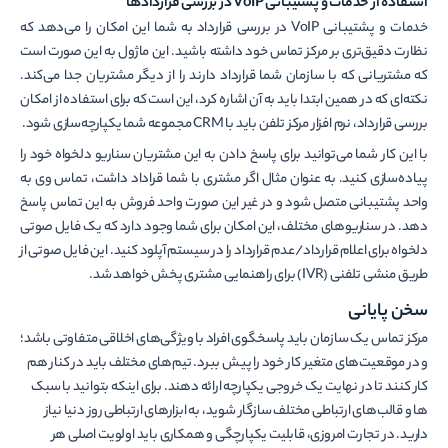
استفاده از خدمات و پشتیبانی
VoIP
در بررسی قراردادها
خدمات و پشتیبانی VoIP در بررسی قرارداد به شما این امکان را می‌دهد که
نظارت دقیق‌تری بر مرکز تماس خود داشته باشید. این ماژول به این صورت است
که مشتریانی که با سازمان شما قرارداد دارند را از دیگر مشتریان جدا می‌کند.
نکته‌ای که در همین ابتدا باید به آن اشاره کرد، این است که برای استفاده از امکان
بررسی قرارداد، نرم افزار مرکز تلفن باید با CRM مجموعه شما یکپارچه‌سازی شود.
با این کار شما می‌توانید برای پاسخ دادن به این مشتریان سناریو دلخواه خود را
پیاده‌سازی کنید. به عنوان مثال اگر مشتری با شما قراداد داشت، تماس وی به
واحد پشتیبانی متصل شود و در غیر این صورت واحد فروش به این تماس پاسخ
دهد. در سناریوهای مختلف، این امکان برای شما وجود دارد که یک فایل صوتی
دلخواه برای اعلام قرارداد/عدم قرارداد را در سیستم آپلود کنید. این فایل صوتی از
طریق منشی تلفنی (IVR) برای راهنمایی مشتری پخش خواهد شد.
سخن پایانی
مرکز تماس یک سازمان باید پاسخگوی افراد با ویژگی­‌های اخلاقی متفاوتی باشد؛
و در موقعیت‌های متغیر کار خود را پیش ببرد. تیم‌های مختلف باید در کنار هم
کار کنند تا در نهایت یک خروجی یکپارچه ارائه دهند. برای این­که بتوانید با سبک­‌
ها و قالب­‌های ارتباطی مختلف سازگار شوید، به ابزارهای ارتباطی روز دنیا نیاز
دارید. در تجارت امروزی، قابلیت یکپارچگی و همکاری باید اولویت اصلی هر