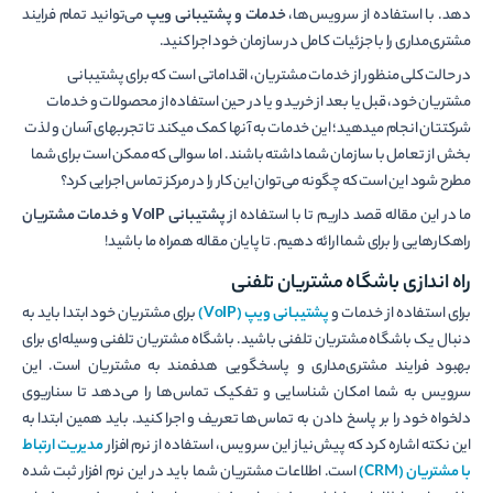
دهد. با استفاده از سرویس‌ها،
خدمات و پشتیبانی ویپ
می‌توانید تمام فرایند
مشتری‌مداری را با جزئیات کامل در سازمان خود اجرا کنید.
در حالت کلی منظور از خدمات مشتریان، اقداماتی است که برای پشتیبانی
مشتریان خود، قبل یا بعد از خرید و یا در حین استفاده از محصولات و خدمات
شرکتتان انجام می­دهید؛ این خدمات به آن­ها کمک می­کند تا تجربه­ای آسان و لذت
بخش از تعامل با سازمان شما داشته باشند. اما سوالی که ممکن است برای شما
مطرح شود این است که چگونه می‌توان این کار را در مرکز تماس اجرایی کرد؟
ما در این مقاله قصد داریم تا با استفاده از
پشتیبانی VoIP و خدمات مشتریان
راهکارهایی را برای شما ارائه دهیم. تا پایان مقاله همراه ما باشید!
راه اندازی باشگاه مشتریان تلفنی
برای استفاده از خدمات و
پشتیبانی ویپ (VoIP)
برای مشتریان خود ابتدا باید به
دنبال یک باشگاه مشتریان تلفنی باشید. باشگاه مشتریان تلفنی وسیله‌ای برای
بهبود فرایند مشتری‌مداری و پاسخگویی هدفمند به مشتریان است. این
سرویس به شما امکان شناسایی و تفکیک تماس‌ها را می‌دهد تا سناریوی
دلخواه خود را بر پاسخ دادن به تماس‌ها تعریف و اجرا کنید. باید همین ابتدا به
این نکته اشاره کرد که پیش‌نیاز این سرویس، استفاده از نرم افزار
مدیریت ارتباط
با مشتریان (CRM)
است. اطلاعات مشتریان شما باید در این نرم افزار ثبت شده