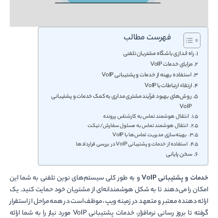
فهرست مطالب
راه اندازی باشگاه مشتریان تلفنی
مزایای خدمات VoIP
استفاده بهینه از خدمات و پشتیبانی VoIP
ارتقاء ارتباطات با VoIP
روش‌های بهبود فرآیند مشتری مداری به کمک خدمات و پشتیبانی
VoIP
انتقال هوشمند تماس به کارشناس پرونده
انتقال هوشمند تماس به مسئول سفارش/تیکت
بهینه­‌سازی مدیریت تماس‌ها با VoIP
استفاده از خدمات و پشتیبانی VoIP در بررسی قراردادها
سخن پایانی
خدمات و پشتیبانی VoIP
و به طور کلی سیستم‌های نوین تلفنی به شما این
امکان را می‌دهند تا به شکل هوشمندانه‌ای از مشتریان خود حمایت کنید. یک
ارائه دهنده معتبر و متعهد در زمینه ویپ، موظف است در همه مراحل از استقرار
گرفته تا بروز رسانی نرم­افزار، خدمات پشتیبانی VoIP مورد نیاز را به شما ارائه