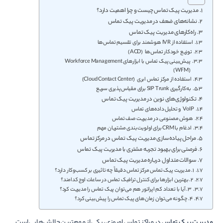
مدیریت پیک تماس چیست و چرا اهمیت دارد؟
نشانه‌های ضعف در مدیریت پیک تماس
راه‌کارهای مدیریت پیک تماس
استفاده از IVR هوشمند برای تقسیم تماس‌ها
توزیع خودکار تماس‌ها (ACD)
پیش‌بینی پیک تماس با ابزارهای Workforce Management
(WFM)
استفاده از مرکز تماس ابری (Cloud Contact Center)
به‌کارگیری SIP Trunk برای مقیاس‌پذیری سریع
تکنولوژی‌های نوین در مدیریت پیک تماس
VoIP و تحلیل داده‌های تماس
هوش مصنوعی در مدیریت صف تماس
ادغام با CRM برای اولویت‌بندی مشتریان مهم
مراحل پیاده‌سازی مدیریت پیک تماس در مرکز تماس
فرصتی برای بهبود تجربه مشتری با مدیریت پیک تماس
سوالات متداول درباره مدیریت پیک تماس
۱. مدیریت پیک تماس مرکز تماس دقیقاً چه تاثیری بر کسب‌وکار دارد؟
۲. بهترین ابزارها برای کنترل ترافیک تماس در ساعات اوج کدامند؟
۳. آیا با تعداد کم اپراتور هم می‌توان پیک تماس را مدیریت کرد؟
۴. چگونه می‌توان زمان‌های پیک تماس را پیش‌بینی کرد؟
مدیریت پیک تماس
در مراکز تماس امروزی، یکی از مهم‌ترین چالش‌هایی است