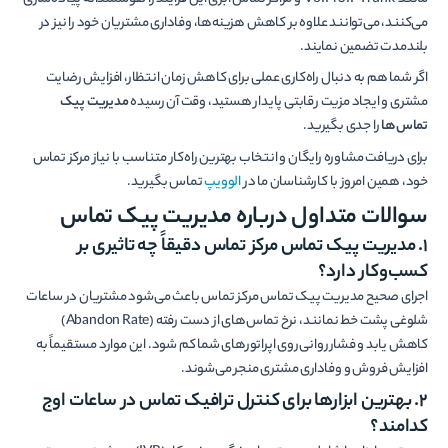
مانند VoIP، SIP Trunk و مراکز تماس ابری این فرآیند را هوشمندانه پیاده‌سازی
می‌کنند، می‌توانند علاوه بر کاهش هزینه‌ها، وفاداری مشتریان خود را نیز در
بلندمدت تضمین نمایند.
اگر شما هم به دنبال راه‌کاری عملی برای کاهش زمان انتظار، افزایش رضایت
مشتری و ایجاد مزیت رقابتی پایدار هستید، وقت آن رسیده
مدیریت پیک
تماس‌ها
را جدی بگیرید.
برای دریافت مشاوره رایگان و انتخاب بهترین راه‌کار متناسب با نیاز مرکز تماس
خود، همین امروز با کارشناسان ما در
الوویپ
تماس بگیرید.
سوالات متداول درباره مدیریت پیک تماس
۱. مدیریت پیک تماس مرکز تماس دقیقاً چه تاثیری بر
کسب‌وکار دارد؟
اجرای صحیح مدیریت پیک تماس مرکز تماس باعث می‌شود مشتریان در ساعات
شلوغی پشت خط نمانند، نرخ تماس‌های از دست رفته (Abandon Rate)
کاهش یابد و فشار روانی روی اپراتورهای شما کم شود. این موارد مستقیماً به
افزایش فروش و وفاداری مشتری منجر می‌شوند.
۲. بهترین ابزارها برای کنترل ترافیک تماس در ساعات اوج
کدامند؟