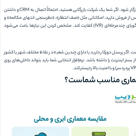
هر کسب‌وکاری الگوی تماس منحصر‌به‌فردی دارد و نرم‌افزار باید با این الگو سازگار شود. اگر شما یک شرکت بازرگانی هستید، احتمالاً اتصال به CRM و داشتن
پس از فروش دارید، امکاناتی مثل «صف انتظار»، «نظرسنجی انتهای مکالمه» و
«شنود آنلاین» برایتان اولویت دارد. اما برای یک اداره دولتی، شاید یک تلفن گویای چندمرحله‌ای (IVR) کفایت کند. مشخص کردن این نیازها باعث می‌شود
ست. اگر پرسنل دورکار دارید یا دارای چندین شعبه در نقاط مختلف شهر یا کشور
ز بستر اینترنت را داشته باشد. نرم‌افزار انتخابی شما باید بتواند داخلی‌های روی