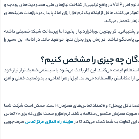
برای داشتن یک خرید موفق، باید نگاهی چندجانبه داشته باشید. راهنمای خرید نرم افزار VoIP در واقع ترکیبی از شناخت نیازهای فنی، محدودیت‌های بودجه و
می‌کنند، غافل از اینکه یک نرم‌افزار ارزان اما ناپایدار، در درازمدت هزینه‌های
زمان تحمیل می‌کند.
 پشتیبانی. اگر بهترین نرم‌افزار دنیا را بخرید اما زیرساخت شبکه ضعیفی داشته
 پاسخگو نباشد، در زمان بروز بحران تنها خواهید ماند. در ادامه، این مسیر را
دگان چه چیزی را مشخص کنیم؟
استعلام قیمت می‌کنند. این کار باعث می‌شود یا سیستمی ضعیف‌تر از نیاز خود
می از امکاناتش بلااستفاده می‌ماند. قبل از هر اقدامی، باید وضعیت فعلی و افق
ن «تعداد کل پرسنل» و «تعداد تماس‌های همزمان» است. ممکن است شرکت شما
۱۰۰ کارمند داشته باشد (۱۰۰ داخلی)، اما در شلوغ‌ترین ساعات کاری، تنها ۲۰ نفر به صورت همزمان مشغول مکالمه باشند. نرم‌افزار و سخت‌افزاری که برای ۲۰ تماس
هزینه راه اندازی مرکز تماس
صرفه‌جویی