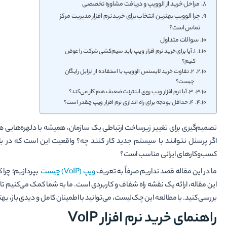
مراحل خرید از الوویپ و دریافت مشاوره تخصصی
چرا الوویپ بهترین انتخاب برای خرید نرم افزار مدیریت مرکز
تماس است؟
سوالات متداول
۱. آیا برای خرید نرم افزار ویپ باید سیم‌کشی شرکت را عوض
کنیم؟
۲. تفاوت خرید لایسنس الوویپ با استفاده از ایزابل رایگان
چیست؟
۳. آیا نرم افزار ویپ روی اینترنت ضعیف هم کار می‌کند؟
۴. حداقل بودجه برای راه اندازی نرم افزار ویپ چقدر است؟
تصمیم‌گیری برای تغییر زیرساخت ارتباطی یک سازمان، همیشه با دلهره‌هایی همر
اگر پرسنل نتوانند با سیستم جدید کار کنند چه؟ واقعیت این است که در باز
کسب‌وکارهای ایرانی مناسب است؟
ما در این مقاله قصد نداریم صرفاً به تعریف
ویپ (VoIP) چیست
بپردازیم؛ چرا ک
این مقاله، ارائه یک نقشه راه شفاف و کاربردی است. ما به شما کمک می‌کنیم تا پ
بررسی کنید. با مطالعه این چک‌لیست، می‌توانید با اطمینان کامل و دیدی باز، بهتر
راهنمای خرید نرم افزار VoIP