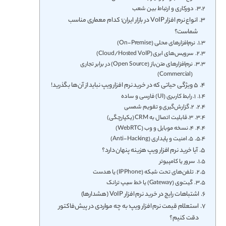
دورکاری و ارتباط بین شعب
انواع نرم افزار VoIP در بازار ایران؛ کدام معماری مناسب
شماست؟
نرم‌افزارهای محلی (On-Premise)
سرویس‌های ابری (Cloud/Hosted VoIP)
نرم‌افزارهای متن‌باز (Open Source) در برابر تجاری
(Commercial)
۵ ویژگی حیاتی که در خرید نرم افزار ویپ نباید از آن‌ها بگذرید!
۱. رابط کاربری (UI) فارسی و ساده
۲. گزارش‌گیری و تقویم شمسی
۳. قابلیت اتصال به CRM (یکپارچگی)
۴. نسخه موبایل و وب (WebRTC)
۵. امنیت و پایداری (Anti-Hacking)
آیا خرید نرم افزار ویپ هزینه پنهان دارد؟
سرور یا کامپیوتر
تلفن‌های تحت شبکه (IP Phone) یا هدست
گیت‌وی (Gateway) یا خط سیپ ترانک
اشتباهات رایج در خرید نرم افزار VoIP (هشدارها)
استعلام قیمت نرم افزار ویپ؛ به چه مواردی در پیش‌فاکتور
دقت کنیم؟