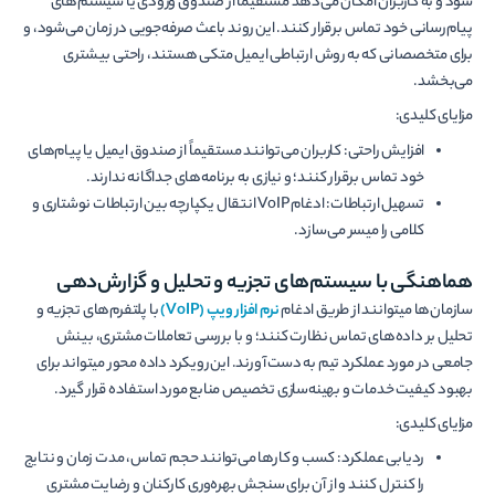
شود و به کاربران امکان می‌دهد مستقیماً از صندوق ورودی یا سیستم‌های
پیام‌رسانی خود تماس برقرار کنند. این روند باعث صرفه‌جویی در زمان می‌شود، و
برای متخصصانی که به روش ارتباطی ایمیل متکی هستند، راحتی بیشتری
می‌بخشد.
مزایای کلیدی:
افزایش راحتی: کاربران می‌توانند مستقیماً از صندوق ایمیل یا پیام‌های
خود تماس برقرار کنند؛ و نیازی به برنامه‌های جداگانه ندارند.
تسهیل ارتباطات: ادغام VoIP انتقال یکپارچه بین ارتباطات نوشتاری و
کلامی را میسر می‌سازد.
هماهنگی با سیستم‌های تجزیه و تحلیل و گزارش‌دهی
سازمان‌ها می‎توانند از طریق ادغام
نرم
افزار
ویپ
(
VoIP
)
با پلتفرم‌های تجزیه و
تحلیل بر داده‌های تماس نظارت کنند؛ و با بررسی تعاملات مشتری، بینش
جامعی در مورد عملکرد تیم به دست آورند. این رویکرد داده محور می‎تواند برای
بهبود کیفیت خدمات و بهینه‌سازی تخصیص منابع مورد استفاده قرار گیرد.
مزایای کلیدی:
ردیابی عملکرد: کسب و کارها می‌توانند حجم تماس، مدت زمان و نتایج
را کنترل کنند و از آن برای سنجش بهره‌وری کارکنان و رضایت مشتری