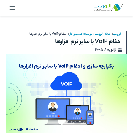
رش
Main
ه
Menu
حتوا
الوویپ
>
مجله الوویپ
>
توسعه کسب و کار
>
ادغام VoIP با سایر نرم افزارها
ادغام VoIP با سایر نرم افزارها
ژانویه 9, 2025