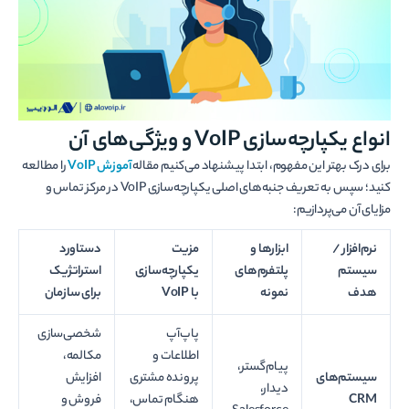
انواع یکپارچه‌سازی VoIP و ویژگی‌های آن
برای درک بهتر این مفهوم، ابتدا پیشنهاد می‌کنیم مقاله
آموزش VoIP
را مطالعه
کنید؛ سپس به تعریف جنبه‌های اصلی یکپارچه‌سازی VoIP در مرکز تماس و
مزایای آن می‌پردازیم:
نرم‌افزار /
ابزارها و
مزیت
دستاورد
سیستم
پلتفرم‌های
یکپارچه‌سازی
استراتژیک
هدف
نمونه
با
VoIP
برای سازمان
پاپ‌آپ
شخصی‌سازی
اطلاعات و
مکالمه،
پیام‌گستر،
سیستم‌های
پرونده مشتری
افزایش
دیدار،
CRM
هنگام تماس،
فروش و