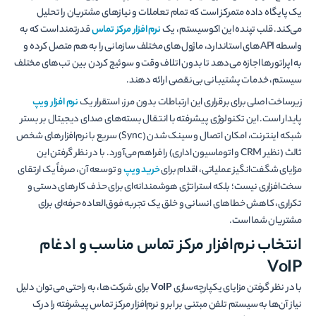
یک پایگاه داده متمرکز است که تمام تعاملات و نیازهای مشتریان را تحلیل
می‌کند. قلب تپنده این اکوسیستم، یک
نرم افزار مرکز تماس
قدرتمند است که به
واسطه APIهای استاندارد، ماژول‌های مختلف سازمانی را به هم متصل کرده و
به اپراتورها اجازه می‌دهد تا بدون اتلاف وقت و سوئیچ کردن بین تب‌های مختلف
سیستم، خدمات پشتیبانی بی‌نقصی ارائه دهند.
زیرساخت اصلی برای برقراری این ارتباطات بدون مرز، استقرار یک
نرم افزار ویپ
پایدار است. این تکنولوژی پیشرفته با انتقال بسته‌های صدای دیجیتال بر بستر
شبکه اینترنت، امکان اتصال و سینک شدن (Sync) سریع با نرم‌افزارهای شخص
ثالث (نظیر CRM و اتوماسیون اداری) را فراهم می‌آورد. با در نظر گرفتن این
مزایای شگفت‌انگیز عملیاتی، اقدام برای
خرید ویپ
و توسعه آن، صرفاً یک ارتقای
سخت‌افزاری نیست؛ بلکه استراتژی هوشمندانه‌ای برای حذف کارهای دستی و
تکراری، کاهش خطاهای انسانی و خلق یک تجربه فوق‌العاده حرفه‌ای برای
مشتریان شما است.
انتخاب نرم‌افزار مرکز تماس مناسب و ادغام
VoIP
با در نظر گرفتن مزایای یکپارچه‌سازی
VoIP
برای شرکت‌ها، به راحتی می‌توان دلیل
نیاز آن‌ها به سیستم تلفن مبتنی بر ابر و نرم‌افزار مرکز تماس پیشرفته را درک