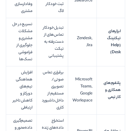
Salesforce
ثبت خودکار
وفادارسازی
لاگ
مشتری
تسریع در حل
تبدیل خودکار
ابزارهای
مشکلات
تماس‌های از
تیکتینگ
Zendesk,
مشتری و
دست‌رفته به
(Help
Jira
جلوگیری از
تیکت
Desk)
فراموشی
پشتیبانی
تسک‌ها
برقراری تماس
افزایش
Microsoft
صوتی/
هماهنگی
پلتفرم‌های
Teams,
تصویری
تیم‌های
همکاری و
Google
مستقیم از
دورکار و
کار تیمی
Workspace
داخل داشبورد
کاهش تاخیر
کاری
ارتباطی
استخراج
تصمیم‌گیری
داده‌های زنده
داده‌محور و