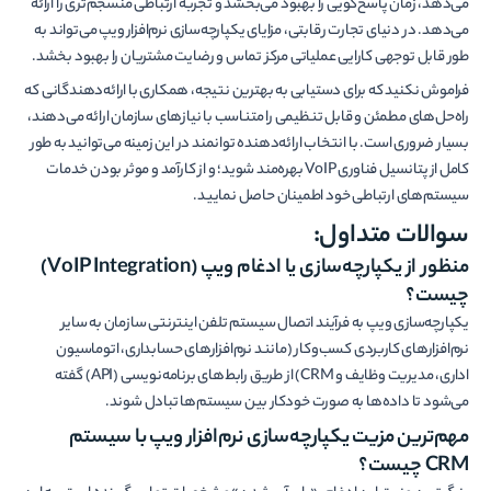
می‌دهد، زمان پاسخ‌گویی را بهبود می‌بخشد و تجربه ارتباطی منسجم‌تری را ارائه
می‌دهد. در دنیای تجارت رقابتی، مزایای یکپارچه‌سازی نرم‌افزار ویپ می‌تواند به
طور قابل توجهی کارایی عملیاتی مرکز تماس و رضایت مشتریان را بهبود بخشد.
فراموش نکنید که برای دستیابی به بهترین نتیجه، همکاری با ارائه‌دهندگانی که
راه‌حل‌های مطمئن و قابل تنظیمی را متناسب با نیازهای سازمان ارائه می‌دهند،
بسیار ضروری است. با انتخاب ارائه‌دهنده توانمند در این زمینه می‌توانید به طور
کامل از پتانسیل فناوری VoIP بهره‌مند شوید؛ و از کارآمد و موثر بودن خدمات
سیستم‌های ارتباطی خود اطمینان حاصل نمایید.
سوالات متداول:
منظور از یکپارچه‌سازی یا ادغام ویپ
(VoIP Integration)
چیست؟
یکپارچه‌سازی ویپ به فرآیند اتصال سیستم تلفن اینترنتی سازمان به سایر
نرم‌افزارهای کاربردی کسب‌وکار (مانند نرم‌افزارهای حسابداری، اتوماسیون
اداری، مدیریت وظایف و CRM) از طریق رابط‌های برنامه‌نویسی (API) گفته
می‌شود تا داده‌ها به صورت خودکار بین سیستم‌ها تبادل شوند.
مهم‌ترین مزیت یکپارچه‌سازی نرم‌افزار ویپ با سیستم
CRM
چیست؟