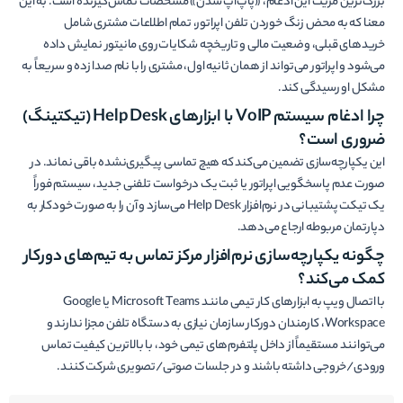
بزرگ‌ترین مزیت این ادغام، «پاپ‌آپ شدن» مشخصات تماس‌گیرنده است. به این
معنا که به محض زنگ خوردن تلفن اپراتور، تمام اطلاعات مشتری شامل
خریدهای قبلی، وضعیت مالی و تاریخچه شکایات روی مانیتور نمایش داده
می‌شود و اپراتور می‌تواند از همان ثانیه اول، مشتری را با نام صدا زده و سریعاً به
مشکل او رسیدگی کند.
چرا ادغام سیستم
VoIP
با ابزارهای
Help Desk
(تیکتینگ)
ضروری است؟
این یکپارچه‌سازی تضمین می‌کند که هیچ تماسی پیگیری‌نشده باقی نماند. در
صورت عدم پاسخگویی اپراتور یا ثبت یک درخواست تلفنی جدید، سیستم فوراً
یک تیکت پشتیبانی در نرم‌افزار Help Desk می‌سازد و آن را به صورت خودکار به
دپارتمان مربوطه ارجاع می‌دهد.
چگونه یکپارچه‌سازی نرم‌افزار مرکز تماس به تیم‌های دورکار
کمک می‌کند؟
با اتصال ویپ به ابزارهای کار تیمی مانند Microsoft Teams یا Google
Workspace، کارمندان دورکار سازمان نیازی به دستگاه تلفن مجزا ندارند و
می‌توانند مستقیماً از داخل پلتفرم‌های تیمی خود، با بالاترین کیفیت تماس
ورودی/خروجی داشته باشند و در جلسات صوتی/تصویری شرکت کنند.