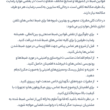
قوانین ضبط در کشورها و صنایع مختلف، متفاوت است؛ در بعضی موارد رضایت
یک طرف مکالمه کافی است، درحالی­‌که سایرین به کسب رضایت هر دو طرف
مکالمه نیاز دارند.
در حالت کلی مقررات عمومی و بهترین شیوه‌­ها برای ضبط تماس‌­های تلفن
تجاری شامل موارد زیر می‌­شود:
برای جلوگیری از نقض قوانین ضبط صنعتی و بین‌­المللی، همیشه
رضایت طرفین را برای کلیه تماس­‌های ضبط شده دریافت کنید.
قبل از شروع هر تماس پیامی جهت اطلاع‌­رسانی در مورد ضبط شدن
تماس‌­ها پخش کنید.
از انجام اقدامات مناسب ذخیره‌سازی و امنیتی در مورد ضبط‌ها و
رونویسی تماس‌­های ذخیره‌شده اطمینان حاصل کنید.
تجزیه و تحلیل ریسک و ممیزی­‌های امنیتی را به‌صورت مکرر انجام
دهید.
از مقررات دوره­‌های نگهداری خاص صنعت خود پیروی کنید.
برای اطمینان از وضوح ضبط تماس، روی میکروفون­‌ها و تجهیزات با
کیفیت بالا سرمایه­‌گذاری کنید.
در نظر داشته باشید که قانوناً ملزم به ارائه کپی از تماس ضبط شده به
مشتریان نیستید؛ مگر این­که با درخواست قضایی مواجه شوید.