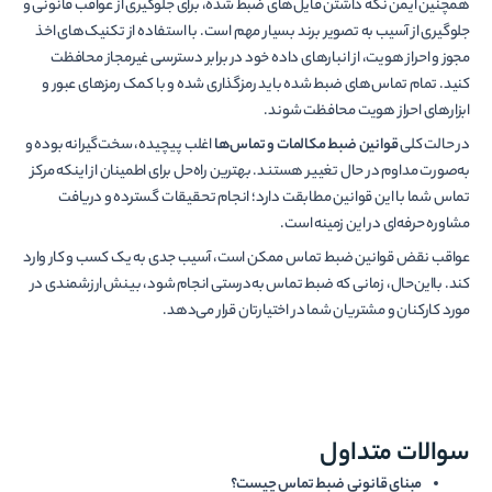
همچنین ایمن نگه داشتن فایل­‌های ضبط شده، برای جلوگیری از عواقب قانونی و
جلوگیری از آسیب به تصویر برند بسیار مهم است. با استفاده از تکنیک‌های اخذ
مجوز و احراز هویت، از انبارهای داده خود در برابر دسترسی غیرمجاز محافظت
کنید. تمام تماس‌­های ضبط شده باید رمزگذاری شده و با کمک رمزهای عبور و
ابزارهای احراز هویت محافظت شوند.
در حالت کلی
قوانین ضبط مکالمات و تماس‌­ها
اغلب پیچیده، سخت‌گیرانه بوده و
به‌صورت مداوم در حال تغییر هستند. بهترین راه‌­حل برای اطمینان از اینکه مرکز
تماس شما با این قوانین مطابقت دارد؛ انجام تحقیقات گسترده و دریافت
مشاوره حرفه­‌ای در این زمینه است.
عواقب نقض قوانین ضبط تماس ممکن است، آسیب جدی به یک کسب و کار وارد
کند. بااین‌حال، زمانی که ضبط تماس به‌درستی انجام شود، بینش ارزشمندی در
مورد کارکنان و مشتریان شما در اختیارتان قرار می‌­دهد.
سوالات متداول
مبنای قانونی ضبط تماس چیست؟