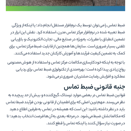
ضبط تماس را می­‌توان توسط یک نرم‌­افزار مستقل انجام داد؛ یا این­که از ویژگی
ضبط تعبیه شده در نرم­‌افزار مرکز تماس مدرن، استفاده کرد. نقش این ابزار در
تضمین انطباق با مقررات، به‌ویژه در صنایع مالی، تجارت الکترونیک و بازاریابی
تلفنی بسیار ضروری است. سازمان­‌ها همچنین از قابلیت ضبط مرکز تماس، برای
کمک به تضمین کیفیت فرآیندها و آموزش کارکنان جدید استفاده می­‌کنند.
با توجه به این­که خودکارسازی مکالمات مرکز تماس و استفاده از هوش مصنوعی
رواج زیادی پیدا کرده است؛ بهره­‌مندی از تکنولوژی ضبط تماس برای ردیابی
عملکرد و افزایش رضایت مشتریان ضروری­‌تر می‌­شود.
جنبه قانونی ضبط تماس
قوانین ضبط تماس در بعضی موارد ترسناک، گیج‌کننده و بیش از حد پیچیده به
نظر می‌­رسند. مهم­‌ترین اصلی که برای اطمینان از قانونی بودن فرآیند ضبط تماس
باید در نظر داشته باشید؛ این است که همیشه در تماس به طرفین اطلاع دهید
که مکالماتشان ضبط می­‌شود. در مرحله بعدی به آن­‌ها فرصت انتخاب بدهید؛ تا
در صورت نیاز سؤال کنند یا این­که تماس را قطع کنند.