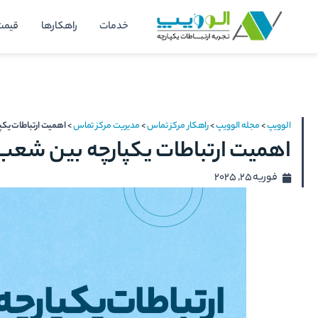
رش
خدمات
راهکارها
قیمت
ه
حتوا
الوویپ
>
مجله الوویپ
>
راهکار مرکز تماس
>
مدیریت مرکز تماس
>
اهمیت ارتباطات یک
اهمیت ارتباطات یکپارچه بین شعب
فوریه 25, 2025