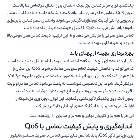
چندشعبه‌ای یا مراکز تماس پرترافیک، احتمال بروز اختلال در تماس‌ها بالاست.
بدون QoS، تماس‌ها در میان سایر ترافیک‌های شبکه مانند دانلود فایل، تماس
ویدیویی یا حتی آپدیت نرم‌افزارها گرفتار می‌شوند و احتمال قطع تماس یا برقراری
ناموفق افزایش می‌یابد. QoS با کنترل هوشمند جریان داده، اولویت
تماس‌های صوتی را افزایش می‌دهد و به این ترتیب، درصد تماس‌های موفق بالا
می‌رود و تجربه کاربر بهبود می‌یابد.
بهره‌برداری بهینه از پهنای باند
یکی از دغدغه‌های رایج در شبکه‌ها، مصرف بی‌رویه یا نامتعادل پهنای باند است
که می‌تواند به کاهش کیفیت تمام سرویس‌ها منجر شود. QoS این امکان را
فراهم می‌کند که بخشی از پهنای باند به‌صورت اختصاصی برای تماس‌های VoIP
در نظر گرفته شود. این تخصیص هوشمندانه باعث می‌شود تماس‌ها در اولویت
باقی بمانند و دیگر سرویس‌ها نیز از منابع خود به‌طور مؤثر استفاده کنند،
بدون آنکه روی یکدیگر تأثیر منفی بگذارند. این توازن، بهره‌وری کل شبکه را
افزایش می‌دهد و از ایجاد گلوگاه‌های ارتباطی جلوگیری می‌کند.
این مزایا هم برای کاربران نهایی و هم برای مدیران IT ارزشمند است.
اندازه‌گیری و پایش کیفیت تماس با QoS
برای ارزیابی تأثیر QoS، باید شاخص‌های کیفی تماس به‌صورت مستمر مانیتور