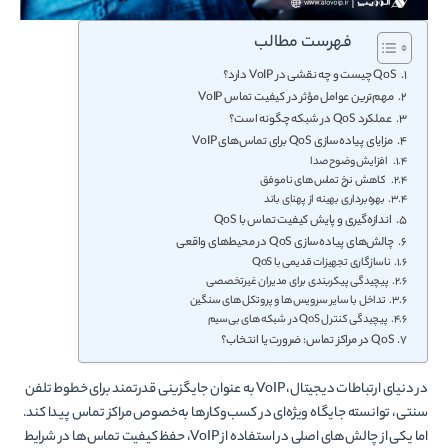
فهرست مطالب
QoS چیست و چه نقشی در VoIP دارد؟
مهم‌ترین عوامل مؤثر در کیفیت تماس VoIP
عملکرد QoS در شبکه چگونه است؟
مزایای پیاده‌سازی QoS برای تماس‌های VoIP
افزایش وضوح صدا
کاهش نرخ تماس‌های ناموفق
بهره‌برداری بهینه از پهنای باند
اندازه‌گیری و پایش کیفیت تماس با QoS
چالش‌های پیاده‌سازی QoS در محیط‌های واقعی
ناسازگاری تجهیزات قدیمی با QoS
پیچیدگی پیکربندی برای مدیران غیرتخصصی
تداخل با سایر سرویس‌ها و پروتکل‌های سنگین
پیچیدگی کنترل QoS در شبکه‌های بی‌سیم
QoS در مراکز تماس: ضرورت یا انتخاب؟
در دنیای ارتباطات دیجیتال، VoIP به عنوان جایگزینی قدرتمند برای خطوط تلفن
سنتی، توانسته جایگاه ویژه‌ای در کسب‌وکارها به‌خصوص مراکز تماس پیدا کند.
اما یکی از چالش‌های اصلی در استفاده از VoIP، حفظ کیفیت تماس‌ها در شرایط