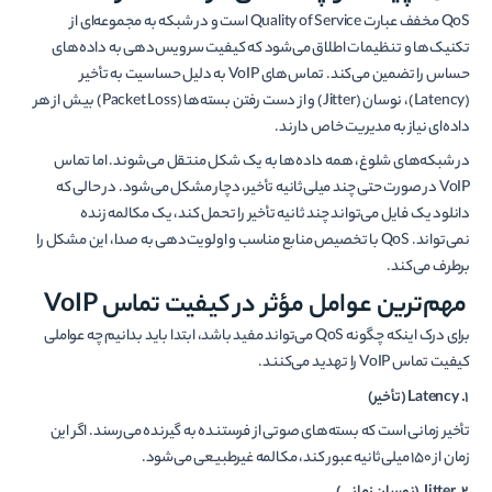
QoS مخفف عبارت Quality of Service است و در شبکه به مجموعه‌ای از
تکنیک‌ها و تنظیمات اطلاق می‌شود که کیفیت سرویس‌دهی به داده‌های
حساس را تضمین می‌کند. تماس‌های VoIP به دلیل حساسیت به تأخیر
(Latency)، نوسان (Jitter) و از دست رفتن بسته‌ها (Packet Loss) بیش از هر
داده‌ای نیاز به مدیریت خاص دارند.
در شبکه‌های شلوغ، همه داده‌ها به یک شکل منتقل می‌شوند. اما تماس
VoIP در صورت حتی چند میلی‌ثانیه تأخیر، دچار مشکل می‌شود. در حالی که
دانلود یک فایل می‌تواند چند ثانیه تأخیر را تحمل کند، یک مکالمه زنده
نمی‌تواند. QoS با تخصیص منابع مناسب و اولویت‌دهی به صدا، این مشکل را
برطرف می‌کند.
مهم‌ترین عوامل مؤثر در کیفیت تماس VoIP
برای درک اینکه چگونه QoS می‌تواند مفید باشد، ابتدا باید بدانیم چه عواملی
کیفیت تماس VoIP را تهدید می‌کنند.
۱.
Latency
(
تأخیر)
تأخیر زمانی است که بسته‌های صوتی از فرستنده به گیرنده می‌رسند. اگر این
زمان از ۱۵۰ میلی‌ثانیه عبور کند، مکالمه غیرطبیعی می‌شود.