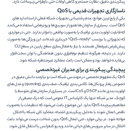
پیکربندی دقیق، نظارت مستمر و گاهی اوقات حتی بازطراحی زیرساخت دارد.
ناسازگاری تجهیزات قدیمی با QoS
یکی از رایج‌ترین موانع، عدم پشتیبانی تجهیزات شبکه فعلی از استانداردهای
QoS است. بسیاری از سازمان‌ها هنوز از سوییچ‌ها و روترهایی استفاده می‌کنند
که قابلیت اولویت‌بندی ترافیک را به‌صورت واقعی یا مؤثر ندارند. حتی در مواردی
که تجهیزاتی با برچسب “QoS-ready” خریداری شده‌اند، این ویژگی‌ها به‌صورت
پیش‌فرض غیرفعال هستند یا نیاز به فعال‌سازی سطح پایین در سطح CLI
دارند. در نتیجه، هرگونه تنظیم نرم‌افزاری بدون هماهنگی با توان سخت‌افزار،
بی‌فایده خواهد بود و ممکن است باعث عملکرد غیرمنتظره شبکه شود.
پیچیدگی پیکربندی برای مدیران غیرتخصصی
QoS یک مفهوم تخصصی در مهندسی شبکه است و نیازمند دانش عمیق در
خصوص رفتار پروتکل‌ها، کلاس‌بندی ترافیک، صف‌بندی (queuing) و مدل‌های
اولویت‌بندی مانند DSCP و CoS است. در بسیاری از سازمان‌های متوسط یا
کوچک، مدیر شبکه تنها یک کارشناس IT عمومی است که درک عمیقی از
مفاهیم پیچیده QoS ندارد. این موضوع باعث می‌شود که تنظیمات یا به‌صورت
ناقص اعمال شوند یا به‌دلیل پیکربندی اشتباه، عملکرد کلی شبکه با اختلال
مواجه شود. در برخی موارد، حتی اعمال QoS بدون شناخت درست می‌تواند باعث
اختلال در سایر سرویس‌های حیاتی مانند ویدیو کنفرانس یا انتقال فایل شود.