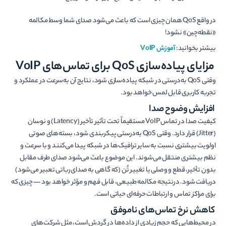
در واقع QoS همان چیزی است که باعث می‌شود صدای شما وسط مکالمه
«نقطه‌چین» نشود!
بیشتر بخوانید:
آموزش VoIP
مزایای پیاده‌سازی QoS برای تماس‌های VoIP
وقتی QoS به‌درستی در شبکه پیاده‌سازی شود، نتایج آن به‌سرعت در عملکرد و
تجربه کاربری قابل لمس خواهد بود.
افزایش وضوح صدا
کیفیت صدا در تماس VoIP مستقیماً تحت تأثیر تأخیر (Latency) و نوسان
(Jitter) قرار دارد. وقتی QoS به‌درستی پیکربندی شود، بسته‌های صوتی
اولویت بیشتری نسبت به سایر ترافیک‌ها در شبکه پیدا می‌کنند و با سرعت و
نظم بیشتری منتقل می‌شوند. این موضوع باعث می‌شود صدای طرف مقابل
بدون تأخیر، قطع و وصلی یا تغییر تُن (که گاهی به صدای رباتی تعبیر می‌شود)
دریافت شود. درنتیجه مکالمه طبیعی، قابل فهم و مؤثر خواهد بود — چیزی که
برای مراکز تماس و ارتباطات حرفه‌ای حیاتی است.
کاهش نرخ تماس‌های ناموفق
در محیط‌هایی که حجم زیادی از داده‌ها در گردش است، مثل شرکت‌های