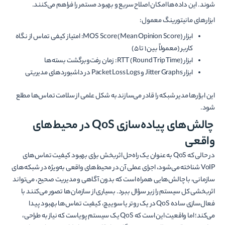
شوند. این داده‌ها امکان اصلاح سریع و بهبود مستمر را فراهم می‌کنند.
ابزارهای مانیتورینگ معمول:
ابزار MOS Score (Mean Opinion Score): امتیاز کیفی تماس از نگاه
کاربر (معمولاً بین ۱ تا ۵)
ابزار RTT (Round Trip Time): زمان رفت‌وبرگشت بسته‌ها
ابزار Jitter Graphs و Packet Loss Logs در داشبوردهای مدیریتی
این ابزارها مدیر شبکه را قادر می‌سازند به شکل علمی از سلامت تماس‌ها مطلع
شود.
چالش‌های پیاده‌سازی QoS در محیط‌های
واقعی
در حالی که QoS به عنوان یک راه‌حل اثربخش برای بهبود کیفیت تماس‌های
VoIP شناخته می‌شود، اجرای عملی آن در محیط‌های واقعی به‌ویژه در شبکه‌های
سازمانی، با چالش‌هایی همراه است که بدون آگاهی و مدیریت صحیح، می‌تواند
اثربخشی کل سیستم را زیر سؤال ببرد. بسیاری از سازمان‌ها تصور می‌کنند با
فعال‌سازی ساده QoS در یک روتر یا سوییچ، کیفیت تماس‌ها بهبود پیدا
می‌کند؛ اما واقعیت این است که QoS یک سیستم پویاست که نیاز به طراحی،