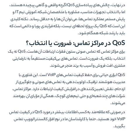
در نهایت، چالش‌های پیاده‌سازی QoS اگرچه واقعی و گاهی پیچیده هستند،
اما با انتخاب تجهیزات مناسب، مشاوره با متخصصان شبکه، آموزش تیم IT و
پایش مستمر عملکرد تماس‌ها، می‌توان آن‌ها را به حداقل رساند. نکته کلیدی
این است که QoS یک پروژه لحظه‌ای نیست، بلکه فرآیندی پویا و دائمی است که
باید با رشد شبکه همگام شود.
QoS
در مراکز تماس: ضرورت یا انتخاب؟
برای مراکز تماس که تماس صوتی ستون فقرات ارتباطات آن‌هاست، QoS نه یک
انتخاب، بلکه یک ضرورت است. تماس‌های بی‌کیفیت مستقیماً به نارضایتی
مشتری، افت فروش و آسیب به برند منجر می‌شوند.
QoS ابزاری حیاتی برای حفظ کیفیت تماس‌های VoIP است. این فناوری با
مدیریت هوشمند ترافیک، اولویت‌دهی به تماس‌های صوتی و جلوگیری از
ازدحام، نقش تعیین‌کننده‌ای در افزایش کیفیت ارتباطات دارد. مراکز تماس،
شرکت‌های چندشعبه‌ای و حتی تیم‌های کوچک، همگی از مزایای آن بهره‌مند
می‌شوند.
در صورتی که علاقه‌مند به کسب اطلاعات بیشتر در مورد QoS در کیفیت تماس
VoIP خود هستید، حتما با کارشناسان ما در نرم افزار کالسنتر الوویپ تماس
بگیرید.