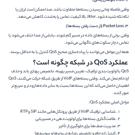
۲.
Jitter
(
نوسان زمانی)
وقتی فاصله زمانی رسیدن بسته‌ها متفاوت باشد، صدا ممکن است لرزان یا
تکه‌تکه شنیده شود. Jitter بالا کیفیت تماس را به‌شدت کاهش می‌دهد.
۳.
Packet Loss
(
از دست رفتن بسته‌ها)
وقتی برخی از بسته‌های داده در مسیر گم شوند، بخشی از صدا حذف می‌شود یا
تماس دچار سکوت‌های ناگهانی می‌شود.
همه این عوامل می‌توانند با پیاده‌سازی صحیح QoS کنترل یا به حداقل برسند.
عملکرد QoS در شبکه چگونه است؟
QoS با اولویت‌بندی ترافیک، تعیین مسیر بهینه، تخصیص پهنای باند و حذف
ازدحام عمل می‌کند. وقتی بسته‌های VoIP از طریق شبکه حرکت می‌کنند، QoS
اطمینان حاصل می‌کند که این بسته‌ها نسبت به سایر داده‌ها زودتر و سریع‌تر
عبور کنند.
مراحل اصلی عملکرد QoS:
شناسایی ترافیک VoIP از طریق پروتکل‌هایی مانند SIP و RTP
علامت‌گذاری بسته‌ها برای اولویت‌دهی در مسیریابی
مدیریت صف‌ها برای جلوگیری از تأخیر
کنترل ازدحام و تخصیص منابع در روترها و سوییچ‌ها