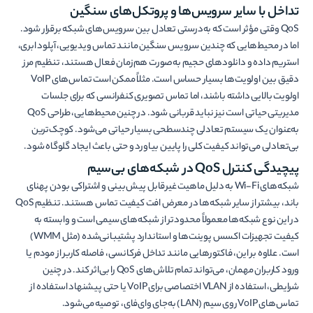
تداخل با سایر سرویس‌ها و پروتکل‌های سنگین
QoS وقتی مؤثر است که به‌درستی تعادل بین سرویس‌های شبکه برقرار شود.
اما در محیط‌هایی که چندین سرویس سنگین مانند تماس ویدیویی، آپلود ابری،
استریم داده و دانلودهای حجیم به‌صورت هم‌زمان فعال هستند، تنظیم مرز
دقیق بین اولویت‌ها بسیار حساس است. مثلاً ممکن است تماس‌های VoIP
اولویت بالایی داشته باشند، اما تماس تصویری کنفرانسی که برای جلسات
مدیریتی حیاتی است نیز نباید قربانی شود. در چنین محیط‌هایی، طراحی QoS
به‌عنوان یک سیستم تعادلی چند‌سطحی بسیار حیاتی می‌شود. کوچک‌ترین
بی‌تعادلی می‌تواند کیفیت کلی را پایین بیاورد و حتی باعث ایجاد گلوگاه شود.
پیچیدگی کنترل QoS در شبکه‌های بی‌سیم
شبکه‌های Wi-Fi به دلیل ماهیت غیرقابل پیش‌بینی و اشتراکی بودن پهنای
باند، بیشتر از سایر شبکه‌ها در معرض افت کیفیت تماس هستند. تنظیم QoS
در این نوع شبکه‌ها معمولاً محدودتر از شبکه‌های سیمی است و وابسته به
کیفیت تجهیزات اکسس پوینت‌ها و استاندارد پشتیبانی‌شده (مثل WMM)
است. علاوه بر این، فاکتورهایی مانند تداخل فرکانسی، فاصله کاربر از مودم یا
ورود کاربران مهمان، می‌تواند تمام تلاش‌های QoS را بی‌اثر کند. در چنین
شرایطی، استفاده از VLAN اختصاصی برای VoIP یا حتی پیشنهاد استفاده از
تماس‌های VoIP روی سیم (LAN) به‌جای وای‌فای، توصیه می‌شود.