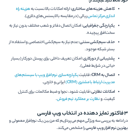
خود لحاظ کنید عبارتند از:
کاهش هزینه‌های ساختاری:
ارائه امکانات بالا نسبت به
هزینه راه
اندازی مرکز تماس
ریالی (در مقایسه با لایسنس‌های دلاری).
یکپارچگی جغرافیایی:
امکان اتصال دفاتر و شعب مختلف بدون نیاز به
سخت‌افزار پیچیده.
حذف سیم‌کشی سنتی:
عدم نیاز به سیم‌کشی اختصاصی و استفاده از
بستر شبکه موجود.
پشتیبانی از دورکاری:
امکان تعریف داخلی برای پرسنل دورکار (بسیار
حیاتی در شرایط فعلی).
اتصال به CRM:
قابلیت
یکپارچه‌سازی نرم افزار ویپ با سیستم‌های
مدیریت ارتباط با مشتری (CRM)
ایرانی و خارجی.
امکانات نظارتی:
قابلیت شنود، نجوا و ضبط مکالمات برای کنترل
کیفیت. و
نظارت بر عملکرد تیم فروش
.
۳ فاکتور تمایز دهنده در انتخاب ویپ فارسی
در ادامه به بررسی سه ویژگی مهم می‌پردازیم که مرز بین یک نرم‌افزار معمولی و
بهترین نرم افزار ویپ فارسی
را مشخص می‌کند.