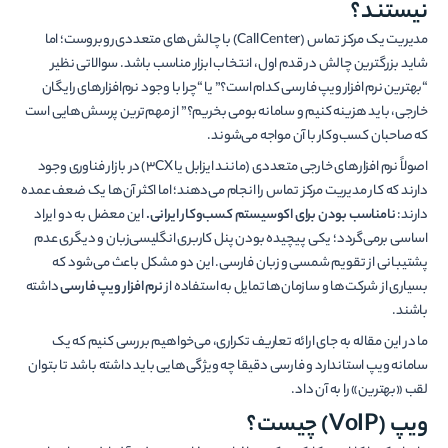
نیستند؟
مدیریت یک مرکز تماس (Call Center) با چالش‌های متعددی روبروست؛ اما
شاید بزرگترین چالش در قدم اول، انتخاب ابزار مناسب باشد. سوالاتی نظیر
“بهترین نرم افزار ویپ فارسی کدام است؟” یا “چرا با وجود نرم‌افزارهای رایگان
خارجی، باید هزینه کنیم و سامانه بومی بخریم؟” از مهم‌ترین پرسش‌هایی است
که صاحبان کسب‌وکار با آن مواجه می‌شوند.
اصولاً نرم‎ افزار‌های خارجی متعددی (مانند ایزابل یا 3CX) در بازار فناوری وجود
دارند که کار مدیریت مرکز تماس را انجام می‌دهند؛ اما اکثر آن‌ها یک ضعف عمده
دارند:
نامناسب بودن برای اکوسیستم کسب‌وکار ایرانی.
این معضل به دو ایراد
اساسی برمی‌گردد؛ یکی پیچیده بودن پنل کاربری انگلیسی‌زبان و دیگری عدم
پشتیبانی از تقویم شمسی و زبان فارسی. این دو مشکل باعث می‌شود که
بسیاری از شرکت‌ها و سازمان‌ها تمایل به استفاده از
نرم افزار ویپ فارسی
داشته
باشند.
ما در این مقاله به جای ارائه تعاریف تکراری، می‌خواهیم بررسی کنیم که یک
سامانه ویپ استاندارد و فارسی دقیقا چه ویژگی‌هایی باید داشته باشد تا بتوان
لقب «بهترین» را به آن داد.
ویپ (VoIP) چیست؟