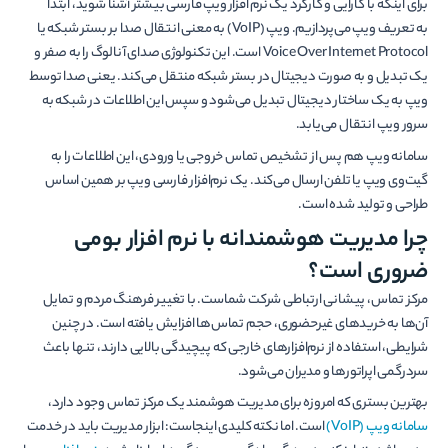
برای اینکه با کارایی و کارکرد یک نرم افزار ویپ فارسی بیشتر آشنا شوید، ابتدا
به تعریف ویپ می‌پردازیم. ویپ (VoIP) به معنی انتقال صدا بر بستر شبکه یا
Voice Over Internet Protocol است. این تکنولوژی صدای آنالوگ را به صفر و
یک تبدیل و به صورت دیجیتال در بستر شبکه منتقل می‌کند. یعنی صدا توسط
ویپ به یک ساختار دیجیتال تبدیل می‌شود و سپس این اطلاعات در شبکه به
سرور ویپ انتقال می‌یابد.
سامانه ویپ هم پس از تشخیص تماس خروجی یا ورودی، این اطلاعات را به
گیت‌وی ویپ یا تلفن ارسال می‌کند. یک نرم‌افزار فارسی ویپ بر همین اساس
طراحی و تولید شده است.
چرا مدیریت هوشمندانه با نرم افزار بومی
ضروری است؟
مرکز تماس، پیشانی ارتباطی شرکت شماست. با تغییر فرهنگ مردم و تمایل
آن‌ها به خریدهای غیرحضوری، حجم تماس‌ها افزایش یافته است. در چنین
شرایطی، استفاده از نرم‌افزارهای خارجی که پیچیدگی بالایی دارند، تنها باعث
سردرگمی اپراتورها و مدیران می‌شود.
بهترین بستری که امروزه برای مدیریت هوشمند یک مرکز تماس وجود دارد،
سامانه ویپ (VoIP)
است. اما نکته کلیدی اینجاست: ابزار مدیریت باید در خدمت