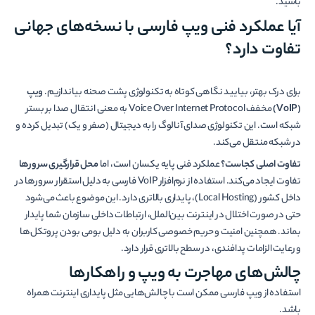
باشید.
آیا عملکرد فنی ویپ فارسی با نسخه‌های جهانی
تفاوت دارد؟
برای درک بهتر، بیایید نگاهی کوتاه به تکنولوژی پشت صحنه بیاندازیم.
ویپ
(VoIP)
مخفف Voice Over Internet Protocol به معنی انتقال صدا بر بستر
شبکه است. این تکنولوژی صدای آنالوگ را به دیجیتال (صفر و یک) تبدیل کرده و
در شبکه منتقل می‌کند.
تفاوت اصلی کجاست؟
عملکرد فنی پایه یکسان است، اما
محل قرارگیری سرورها
تفاوت ایجاد می‌کند. استفاده از نرم‌افزار VoIP فارسی به دلیل استقرار سرورها در
داخل کشور (Local Hosting)، پایداری بالاتری دارد. این موضوع باعث می‌شود
حتی در صورت اختلال در اینترنت بین‌الملل، ارتباطات داخلی سازمان شما پایدار
بماند. همچنین امنیت و حریم خصوصی کاربران به دلیل بومی بودن پروتکل‌ها
و رعایت الزامات پدافندی، در سطح بالاتری قرار دارد.
چالش‌های مهاجرت به ویپ و راهکارها
استفاده از ویپ فارسی ممکن است با چالش‌هایی مثل پایداری اینترنت همراه
باشد.