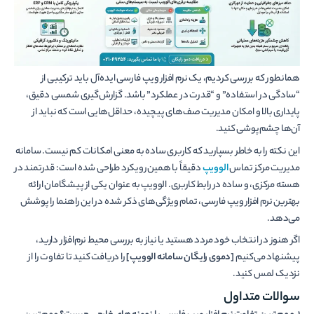
همانطور که بررسی کردیم، یک نرم افزار ویپ فارسی ایده‌آل باید ترکیبی از
“سادگی در استفاده” و “قدرت در عملکرد” باشد. گزارش‌گیری شمسی دقیق،
پایداری بالا و امکان مدیریت صف‌های پیچیده، حداقل‌هایی است که نباید از
آن‌ها چشم‌پوشی کنید.
این نکته را به خاطر بسپارید که کاربری ساده به معنی امکانات کم نیست. سامانه
مدیریت مرکز تماس
الوویپ
دقیقاً با همین رویکرد طراحی شده است: قدرتمند در
هسته مرکزی، و ساده در رابط کاربری. الوویپ به عنوان یکی از پیشگامان ارائه
بهترین نرم افزار ویپ فارسی، تمام ویژگی‌های ذکر شده در این راهنما را پوشش
می‌دهد.
اگر هنوز در انتخاب خود مردد هستید یا نیاز به بررسی محیط نرم‌افزار دارید،
پیشنهاد می‌کنیم
[دموی رایگان سامانه الوویپ]
را دریافت کنید تا تفاوت را از
نزدیک لمس کنید.
سوالات متداول